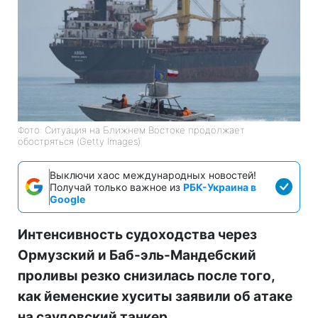
Фото: Ситуация на Ближнем Востоке продолжает
обостряться (Getty Images)
Выключи хаос международных новостей!
Получай только важное из
РБК-Украина в
Google
Интенсивность судоходства через
Ормузский и Баб-эль-Мандебский
проливы резко снизилась после того,
как йеменские хуситы заявили об атаке
на саудовский танкер.