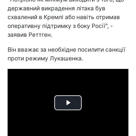
державний викрадення літака був
схвалений в Кремлі або навіть отримав
оперативну підтримку з боку Росії", -
заявив Реттген.
Він вважає за необхідне посилити санкції
проти режиму Лукашенка.
Play
Video