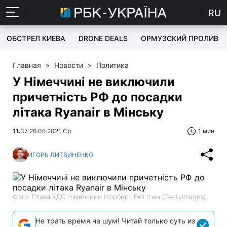
RU
ОБСТРЕЛ КИЕВА
DRONE DEALS
ОРМУЗСКИЙ ПРОЛИВ
Главная
»
Новости
»
Политика
У Німеччині не виключили
причетність РФ до посадки
літака Ryanair в Мінську
11:37 26.05.2021 Ср
1 мин
ИГОРЬ ЛИТВИНЕНКО
Фото: Глава ХДС Німеччини Норберт Реттген (GettyImages)
Не трать время на шум! Читай только суть из