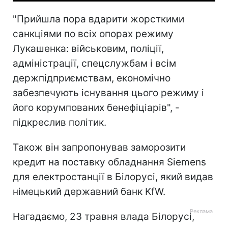
"Прийшла пора вдарити жорсткими
санкціями по всіх опорах режиму
Лукашенка: військовим, поліції,
адміністрації, спецслужбам і всім
держпідприємствам, економічно
забезпечують існування цього режиму і
його корумпованих бенефіціарів", -
підкреслив політик.
Також він запропонував заморозити
кредит на поставку обладнання Siemens
для електростанції в Білорусі, який видав
німецький державний банк KfW.
Нагадаємо, 23 травня влада Білорусі,