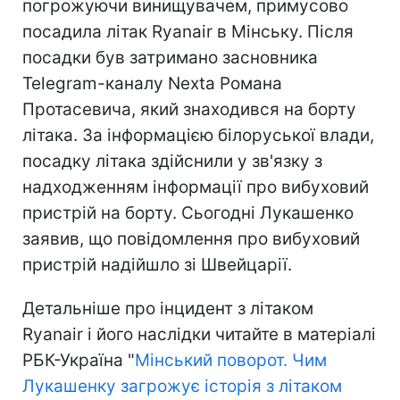
погрожуючи винищувачем, примусово
посадила літак Ryanair в Мінську. Після
посадки був затримано засновника
Telegram-каналу Nexta Романа
Протасевича, який знаходився на борту
літака. За інформацією білоруської влади,
посадку літака здійснили у зв'язку з
надходженням інформації про вибуховий
пристрій на борту. Сьогодні Лукашенко
заявив, що повідомлення про вибуховий
пристрій надійшло зі Швейцарії.
Детальніше про інцидент з літаком
Ryanair і його наслідки читайте в матеріалі
РБК-Україна "
Мінський поворот. Чим
Лукашенку загрожує історія з літаком