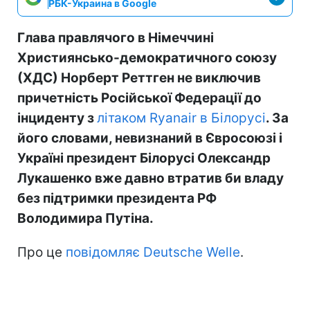
РБК-Украина в Google
Глава правлячого в Німеччині
Християнсько-демократичного союзу
(ХДС) Норберт Реттген не виключив
причетність Російської Федерації до
інциденту з
літаком Ryanair в Білорусі
. За
його словами, невизнаний в Євросоюзі і
Україні президент Білорусі Олександр
Лукашенко вже давно втратив би владу
без підтримки президента РФ
Володимира Путіна.
Про це
повідомляє Deutsche Welle
.