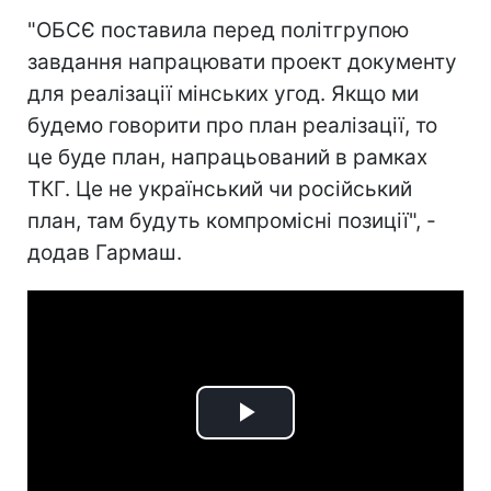
"ОБСЄ поставила перед політгрупою
завдання напрацювати проект документу
для реалізації мінських угод. Якщо ми
будемо говорити про план реалізації, то
це буде план, напрацьований в рамках
ТКГ. Це не український чи російський
план, там будуть компромісні позиції", -
додав Гармаш.
Play
Video