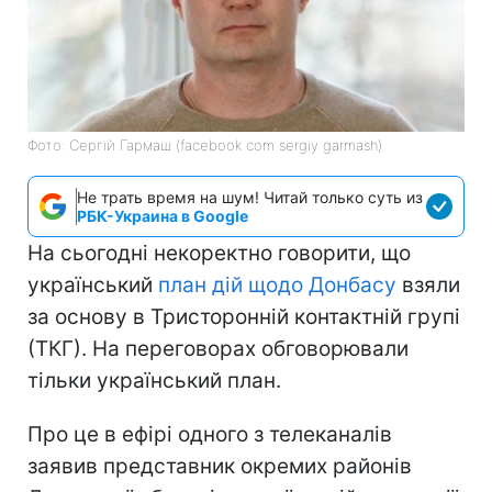
Фото: Сергій Гармаш (facebook com sergiy garmash)
Не трать время на шум! Читай только суть из
РБК-Украина в Google
На сьогодні некоректно говорити, що
український
план дій щодо Донбасу
взяли
за основу в Тристоронній контактній групі
(ТКГ). На переговорах обговорювали
тільки український план.
Про це в ефірі одного з телеканалів
заявив представник окремих районів