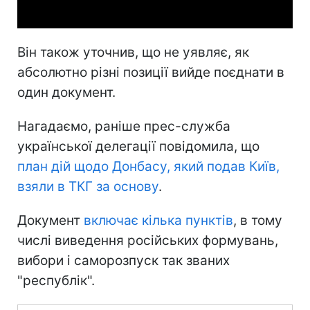
Він також уточнив, що не уявляє, як
абсолютно різні позиції вийде поєднати в
один документ.
Нагадаємо, раніше прес-служба
української делегації повідомила, що
план дій щодо Донбасу, який подав Київ,
взяли в ТКГ за основу
.
Документ
включає кілька пунктів
, в тому
числі виведення російських формувань,
вибори і саморозпуск так званих
"республік".