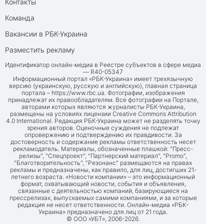
Контакты
Команда
Вакансии в РБК-Украина
Разместить рекламу
Идентификатор онлайн-медиа в Реестре субъектов в сфере медиа
— R40-05347
Информационный портал «РБК-Украина» имеет трехязычную
версию (украинскую, русскую и английскую), главная страница
портала –
https://www.rbc.ua
. Фотографии, изображения
принадлежат их правообладателям. Все фотографии на Портале,
авторами которых являются журналисты РБК-Украина,
размещены на условиях лицензии Creative Commons Attribution
4.0 International. Редакция РБК-Украина может не разделять точку
зрения авторов. Оценочные суждения не подлежат
опровержению и подтверждению их правдивости. За
достоверность и содержание рекламы ответственность несет
рекламодатель. Материалы, обозначенные плашкой: "Пресс-
релизы", "Спецпроект", "Партнерский материал", "Promo",
"Благотворительность", "Резонанс" размещаются на правах
рекламы и предназначены, как правило, для лиц, достигших 21-
летнего возраста. «Новости компании» – это информационный
формат, охватывающий новости, события и объявления,
связанные с деятельностью компаний, базирующиеся на
прессрелизах, выпускаемых самими компаниями, и за которые
редакция не несет ответственности. Онлайн-медиа «РБК-
Украина» предназначено для лиц от 21 года.
© ООО «УБТ», 2006-2026.