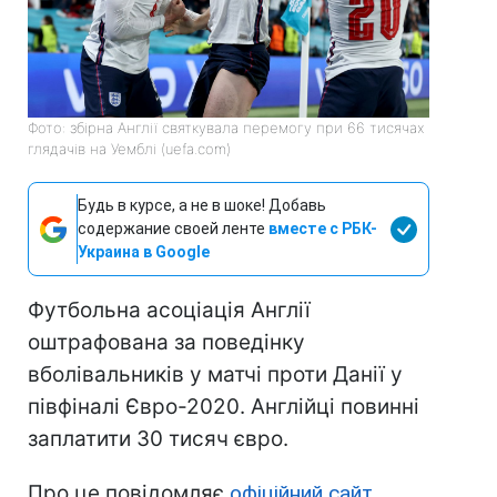
Фото: збірна Англії святкувала перемогу при 66 тисячах
глядачів на Уемблі (uefa.com)
Будь в курсе, а не в шоке! Добавь
содержание своей ленте
вместе с РБК-
Украина в Google
Футбольна асоціація Англії
оштрафована за поведінку
вболівальників у матчі проти Данії у
півфіналі Євро-2020. Англійці повинні
заплатити 30 тисяч євро.
Про це повідомляє
офіційний сайт