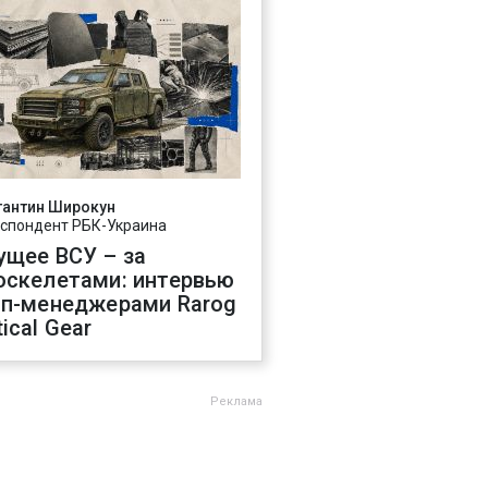
тантин Широкун
спондент РБК-Украина
ущее ВСУ – за
оскелетами: интервью
оп-менеджерами Rarog
ical Gear