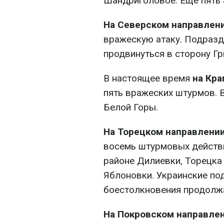
Шандриголовое. Еще пять 
На Северском направлен
вражескую атаку. Подразд
продвинуться в сторону Гр
В настоящее время
на Кр
пять вражеских штурмов. В
Белой Горы.
На Торецком направлени
восемь штурмовых действи
районе Дилиевки, Торецка
Яблоновки. Украинские под
боестолкновения продолж
На Покровском направле