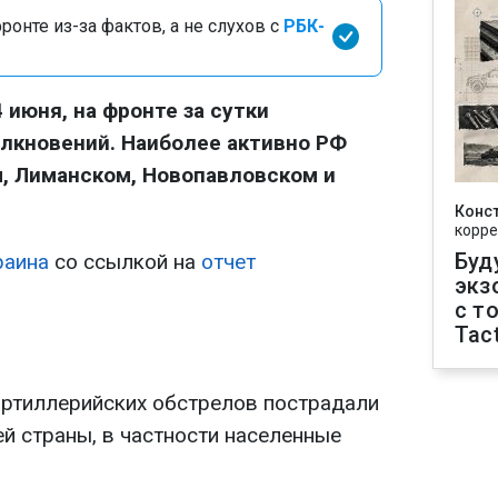
онте из-за фактов, а не слухов с
РБК-
4 июня, на фронте за сутки
лкновений. Наиболее активно РФ
, Лиманском, Новопавловском и
Конс
корре
Буд
раина
со ссылкой на
отчет
экз
с т
Tact
 артиллерийских обстрелов пострадали
й страны, в частности населенные