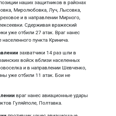
 позиции наших защитников в районах
овка, Миролюбовка, Луч, Лысовка,
Ореховое и в направлении Мирного,
лексеевки. Сдерживая вражеский
ики уже отбили 27 атак. Враг нанес
 населенного пункта Кринича.
авлении
захватчики 14 раз шли в
раинских войск вблизи населенных
Новоселка и в направлении Шевченко,
ны уже отбили 11 атак. Бои не
влении
враг нанес авиационные удары
ктов Гуляйполе, Полтавка.
нии
противник нанес авиационные