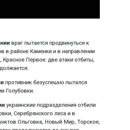
ении
враг пытается продвинуться к
в в районе Каменки и в направлении
 Красное Первое. две атаки отбиты,
должается.
ии
противник безуспешно пытался
ии Голубовки.
ии
украинские подразделения отбили
овки, Серебрянского леса и в
унктов Ольговка, Новый Мир, Торское,