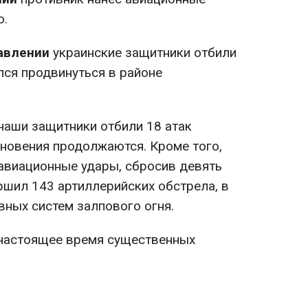
о.
авлении
украинские защитники отбили
лся продвинуться в районе
наши защитники отбили 18 атак
кновения продолжаются. Кроме того,
 авиационные удары, сбросив девять
ршил 143 артиллерийских обстрела, в
ивных систем залпового огня.
 настоящее время существенных