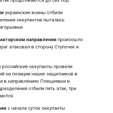
атак продолжаются до сих пор.
ии
украинские воины отбили
еления оккупантов пытались
игорьевки.
аматорском направлении
произошло
раг атаковал в сторону Ступочек и
и
российские оккупанты провели
й на позиции наших защитников в
 и в направлениях Плещеевки и
разделения отбили пять атак, три
аются.
нии
с начала суток оккупанты