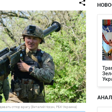
НОВО
Тра
Зел
Укр
АНАЛ
давать отпор врагу (Виталий Носач, РБК-Украина)