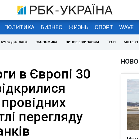
ПОЛИТИКА
БИЗНЕС
ЖИЗНЬ
СПОРТ
WAVE
КУРС ДОЛЛАРА
ЭКОНОМИКА
ЛИЧНЫЕ ФИНАНСЫ
TECH
MILTECH
НОВО
ги в Європі 30
відкрилися
провідних
 тлі перегляду
анків