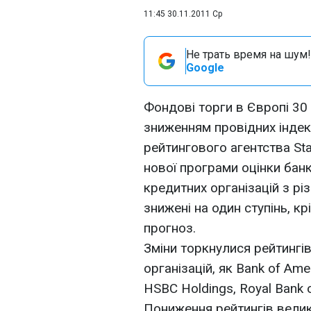
11:45 30.11.2011 Ср
Не трать время на шум!
Google
Фондові торги в Європі 30
зниженням провідних індекс
рейтингового агентства Sta
нової програми оцінки бан
кредитних організацій з рі
знижені на один ступінь, к
прогноз.
Зміни торкнулися рейтингів
організацій, як Bank of Ame
HSBC Holdings, Royal Bank of
Пониження рейтингів велик