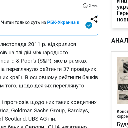
Инц
укр
2 мин
Гер
нов
 Читай только суть из
РБК-Украина в
АНАЛ
 листопада 2011 р. відкрилися
ів на тлі дій міжнародного
ndard & Poor's (S&Р), яке в рамках
ків переглянуло рейтинги 37 провідних
зних країн. В основному рейтинги банків
рім того, щодо деяких переглянуто
 і прогнозів щодо них таких кредитних
rica, Goldman Sachs Group, Barclays,
Конс
корре
 Scotland, UBS AG і ін.
Буд
их банків Європи і США негативно