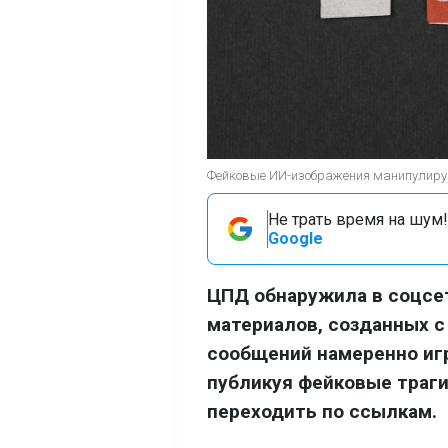
Фейковые ИИ-изображения манипулируют
Не трать время на шум!
Google
ЦПД обнаружила в соцсе
материалов, созданных с
сообщений намеренно игр
публикуя фейковые траг
переходить по ссылкам.