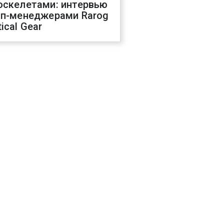
оскелетами: интервью
оп-менеджерами Rarog
ical Gear