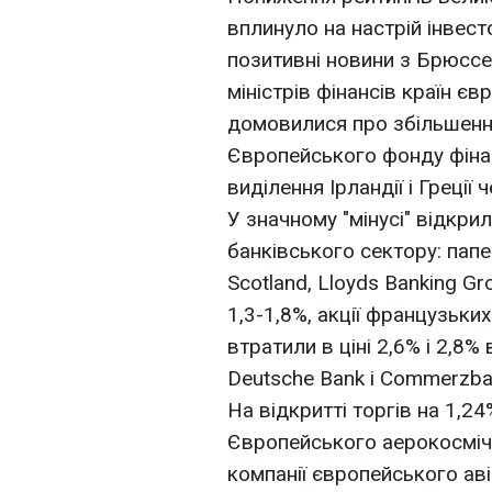
вплинуло на настрій інвест
позитивні новини з Брюссе
міністрів фінансів країн є
домовилися про збільшенн
Європейського фонду фінан
виділення Ірландії і Греції
У значному "мінусі" відкр
банківського сектору: папе
Scotland, Lloyds Banking G
1,3-1,8%, акції французьких
втратили в ціні 2,6% і 2,8%
Deutsche Bank і Commerzban
На відкритті торгів на 1,24
Європейського аерокосмічн
компанії європейського аві