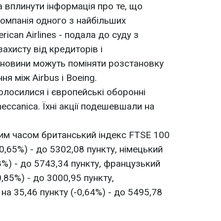
а вплинути інформація про те, що
омпанія одного з найбільших
ican Airlines - подала до суду з
ахисту від кредиторів і
і новини можуть поміняти розстановку
я між Airbus і Boeing.
лосилися і європейські оборонні
meccanica. Їхні акції подешевшали на
ким часом британський індекс FTSE 100
0,65%) - до 5302,08 пункту, німецький
98%) - до 5743,34 пункту, французький
0,85%) - до 3000,95 пункту,
на 35,46 пункту (-0,64%) - до 5495,78