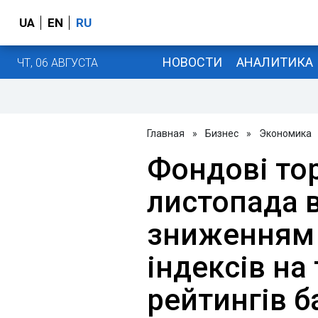
UA
EN
RU
НОВОСТИ
АНАЛИТИКА
ЧТ, 06 АВГУСТА
Главная
»
Бизнес
»
Экономика
Фондові тор
листопада 
зниженням 
індексів на
рейтингів б