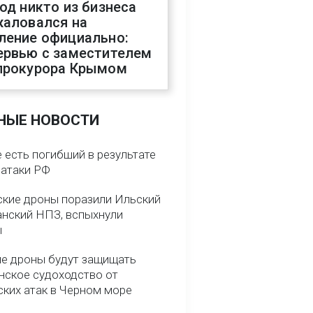
год никто из бизнеса
жаловался на
ление официально:
ервью с заместителем
прокурора Крымом
НЫЕ НОВОСТИ
 есть погибший в результате
 атаки РФ
ские дроны поразили Ильский
анский НПЗ, вспыхнули
ы
е дроны будут защищать
нское судоходство от
ских атак в Черном море