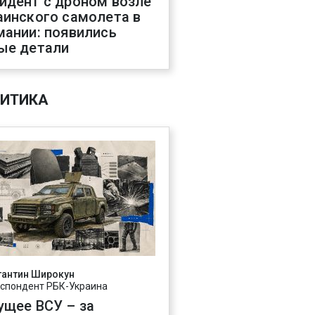
идент с дроном возле
аинского самолета в
мании: появились
ые детали
ИТИКА
тантин Широкун
спондент РБК-Украина
ущее ВСУ – за