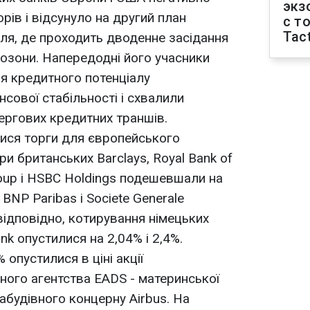
экз
орів і відсунуло на другий план
с т
Tact
ля, де проходить дводенне засідання
врозони. Напередодні його учасники
я кредитного потенціалу
сової стабільності і схвалили
 чергових кредитних траншів.
илися торги для європейського
ри британських Barclays, Royal Bank of
roup і HSBC Holdings подешевшали на
 BNP Paribas і Societe Generale
 відповідно, котирування німецьких
k опустилися на 2,04% і 2,4%.
% опустилися в ціні акції
ого агентства EADS - материнської
абудівного концерну Airbus. На