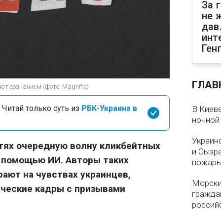
За 
не 
дав
инт
Ген
ГЛАВ
 сознанием (фото: Magnific)
 Читай только суть из
РБК-Украина в
В Киеве
ночной
Украин
тях очередную волну кликбейтных
и Сызр
 помощью ИИ. Авторы таких
пожар
ают на чувствах украинцев,
Морски
ические кадры с призывами
гражда
россий