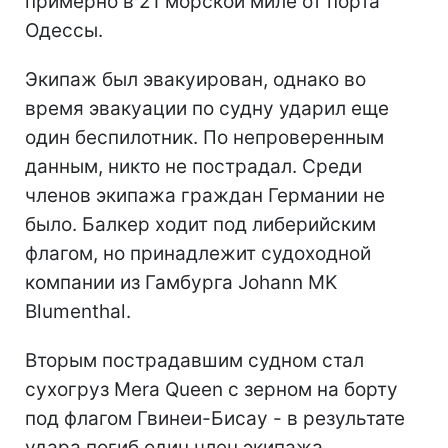
примерно в 21 морской миле от порта
Одессы.
Экипаж был эвакуирован, однако во
время эвакуации по судну ударил еще
один беспилотник. По непроверенным
данным, никто не пострадал. Среди
членов экипажа граждан Германии не
было. Балкер ходит под либерийским
флагом, но принадлежит судоходной
компании из Гамбурга Johann MK
Blumenthal.
Вторым пострадавшим судном стал
сухогруз Mera Queen с зерном на борту
под флагом Гвинеи-Бисау - в результате
удара погиб один член экипажа,