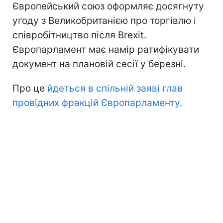
Європейський союз оформляє досягнуту
угоду з Великобританією про торгівлю і
співробітництво після Brexit.
Європарламент має намір ратифікувати
документ на плановій сесії у березні.
Про це
йдеться в спільній заяві глав
провідних фракцій Європарламенту.