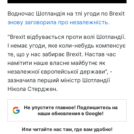
Водночас Шотландія на тлі угоди по Brexit
знову заговорила про незалежність.
"Brexit відбувається проти волі Шотландії.
І немає угоди, яке коли-небудь компенсує
те, що у нас забирає Brexit. Настав час
намітити наше власне майбутнє як
незалежної європейської держави", -
зазначила перший міністр Шотландії
Нікола Стерджен.
Не упустите главное! Подпишитесь на
наши обновления в Google!
Или читайте нас там, где вам удобно!