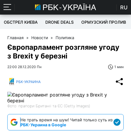
RU
ОБСТРЕЛ КИЕВА
DRONE DEALS
ОРМУЗСКИЙ ПРОЛИВ
Главная
»
Новости
»
Политика
Європарламент розгляне угоду
з Brexit у березні
22:00 28.12.2020 Пн
1 мин
РБК-УКРАИНА
Фото: прапори Британії та ЄС (Getty Images)
Не трать время на шум! Читай только суть из
РБК-Украина в Google