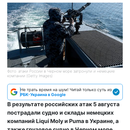
Фото: атаки России в Черном море затронули и немецкие
компании (Getty Images)
Не трать время на шум! Читай только суть из
РБК-Украина в Google
В результате российских атак 5 августа
пострадали судно и склады немецких
компаний Liqui Moly и Puma в Украине, а
также грузовое судно в Черном море.