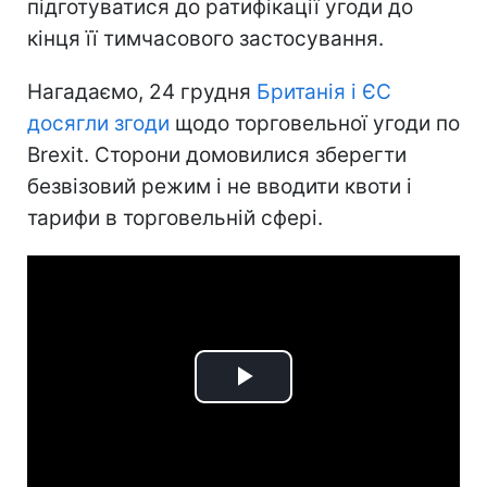
підготуватися до ратифікації угоди до
кінця її тимчасового застосування.
Нагадаємо, 24 грудня
Британія і ЄС
досягли згоди
щодо торговельної угоди по
Brexit. Сторони домовилися зберегти
безвізовий режим і не вводити квоти і
тарифи в торговельній сфері.
Play
Video