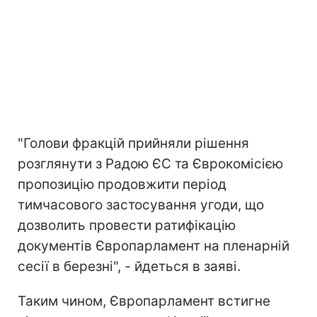
"Голови фракцій прийняли рішення
розглянути з Радою ЄС та Єврокомісією
пропозицію продовжити період
тимчасового застосування угоди, що
дозволить провести ратифікацію
документів Європарламент на пленарній
сесії в березні", - йдеться в заяві.
Таким чином, Європарламент встигне