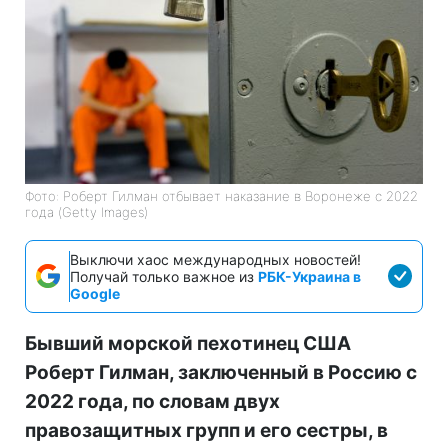
Фото: Роберт Гилман отбывает наказание в Воронеже с 2022
года (Getty Images)
Выключи хаос международных новостей!
Получай только важное из
РБК-Украина в
Google
Бывший морской пехотинец США
Роберт Гилман, заключенный в Россию с
2022 года, по словам двух
правозащитных групп и его сестры, в