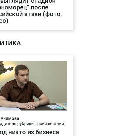
 выглядит стадион
рноморец" после
сийской атаки (фото,
ео)
ИТИКА
 Акимова
одитель рубрики Происшествия
год никто из бизнеса