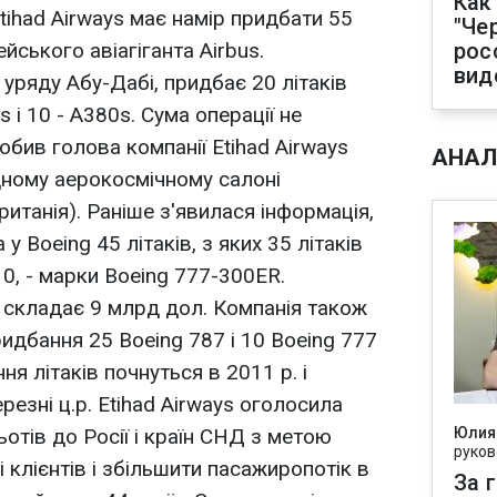
Как
tihad Airways має намір придбати 55
"Че
йського авіагіганта Airbus.
рос
вид
уряду Абу-Дабі, придбає 20 літаків
 і 10 - A380s. Сума операції не
обив голова компанії Etihad Airways
АНАЛ
ному аерокосмічному салоні
итанія). Раніше з'явилася інформація,
у Boeing 45 літаків, з яких 35 літаків
10, - марки Boeing 777-300ER.
в складає 9 млрд дол. Компанія також
идбання 25 Boeing 787 і 10 Boeing 777
ня літаків почнуться в 2011 р. і
резні ц.р. Etihad Airways оголосила
ьотів до Росії і країн СНД з метою
Юлия
руков
і клієнтів і збільшити пасажиропотік в
За 