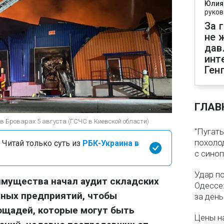
Юлия
руков
За 
не 
дав
инт
Ген
ГЛАВ
 в Броварах 5 августа (ГСЧС в Киевской области)
"Пугать
похолод
 Читай только суть из
РБК-Украина в
с сино
Удар п
имущества начал аудит складских
Одессе:
ных предприятий, чтобы
за ден
ощадей, которые могут быть
Цены на