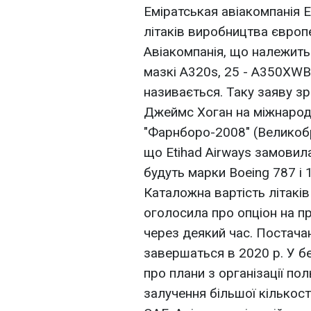
Еміратськая авіакомпанія E
літаків виробництва європе
Авіакомпанія, що належить 
мазкі A320s, 25 - A350XWBs
називається. Таку заяву зр
Джеймс Хоган на міжнарод
"Фарнборо-2008" (Великобр
що Etihad Airways замовила 
будуть марки Boeing 787 і 
Каталожна вартість літакі
оголосила про опціон на пр
через деякий час. Постачан
завершаться в 2020 р. У бе
про плани з організації пол
залучення більшої кількост