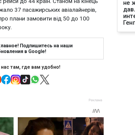
 рейси до 44 країн. Станом на кінець
не 
дав
ежало 37 пасажирських авіалайнерів,
инт
про плани замовити від 50 до 100
Ген
року.
главное! Подпишитесь на наши
новления в Google!
 нас там, где вам удобно!