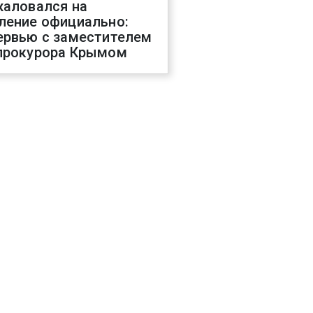
жаловался на
ление официально:
ервью с заместителем
прокурора Крымом