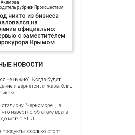
 Акимова
одитель рубрики Происшествия
год никто из бизнеса
жаловался на
ление официально:
ервью с заместителем
прокурора Крымом
НЫЕ НОВОСТИ
ся не нужно". Когда будет
ание и вернется ли жара: блиц
птиком
о стадиону "Черноморец" в
 что известно об атаке врага
ь до матча УПЛ
 продукты: сколько стоят