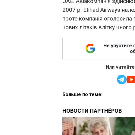
ОАЕ. Авіакомпанія здійснює
2007 р. Etihad Airways нал
проте компанія оголосила 
нових літаків влітку цього 
Не упустите 
об
Или читайте
Больше по теме: