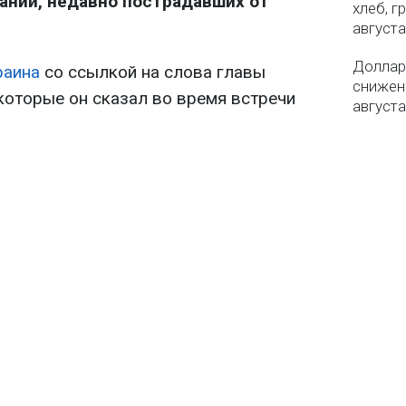
аний, недавно пострадавших от
хлеб, г
августа
Доллар 
раина
со ссылкой на слова главы
снижен
которые он сказал во время встречи
августа