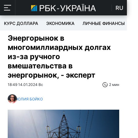
RU
КУРС ДОЛЛАРА
ЭКОНОМИКА
ЛИЧНЫЕ ФИНАНСЫ
T
Энергорынок в
многомиллиардных долгах
из-за ручного
вмешательства в
энергорынок, - эксперт
18:49 14.01.2024 Вс
2 мин
ЮЛИЯ БОЙКО