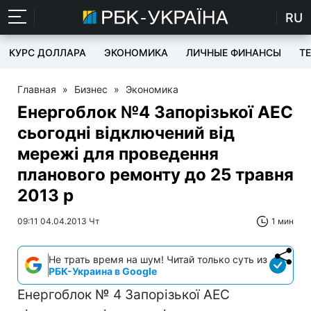
RU
КУРС ДОЛЛАРА
ЭКОНОМИКА
ЛИЧНЫЕ ФИНАНСЫ
T
Главная
»
Бизнес
»
Экономика
Енергоблок №4 Запорізької АЕС
сьогодні відключений від
мережі для проведення
планового ремонту до 25 травня
2013 р
09:11 04.04.2013 Чт
1 мин
Не трать время на шум! Читай только суть из
РБК-Украина в Google
Енергоблок № 4 Запорізької АЕС