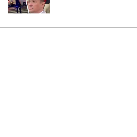
Главная
»
Бизнес
Россия уничтожила склады с
продукцией JTI и Imperial
Brands, - СМИ
21:11 06.08.2026 Чт
2 мин
В Imperial Brands ущерб от российских
ударов оценили в десятки миллионов
гривен
ВАЛЕРИЙ УЛЬЯНЕНКО