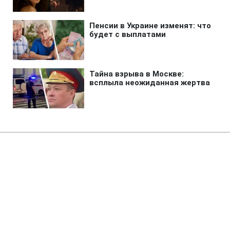
Главная
»
Бизнес
»
Экономика
США ударили санкциями по
"теневой банковской системе"
Ирана
22:12 07.08.2026 Пт
2 мин