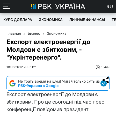
RU
КУРС ДОЛЛАРА
ЭКОНОМИКА
ЛИЧНЫЕ ФИНАНСЫ
T
Главная
»
Бизнес
»
Экономика
Експорт електроенергії до
Молдови є збитковим, -
"Укрінтеренерго".
18:08 26.12.2006 Вт
1 мин
Не трать время на шум! Читай только суть из
РБК-Украина в Google
Експорт електроенергії до Молдови є
збитковим. Про це сьогодні під час прес-
конференції повідомив президент