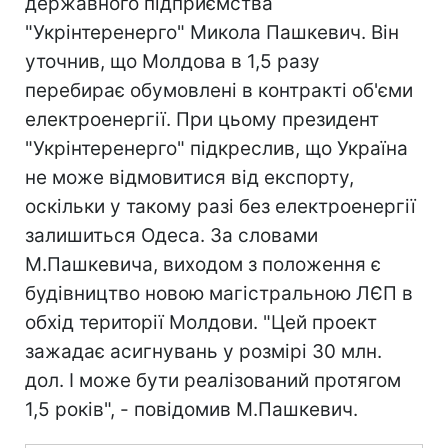
державного підприємства
"Укрінтеренерго" Микола Пашкевич. Він
уточнив, що Молдова в 1,5 разу
перебирає обумовлені в контракті об'єми
електроенергії. При цьому президент
"Укрінтеренерго" підкреслив, що Україна
не може відмовитися від експорту,
оскільки у такому разі без електроенергії
залишиться Одеса. За словами
М.Пашкевича, виходом з положення є
будівництво новою магістральною ЛЄП в
обхід території Молдови. "Цей проект
зажадає асигнувань у розмірі 30 млн.
дол. І може бути реалізований протягом
1,5 років", - повідомив М.Пашкевич.