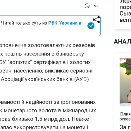
Укр
пор
1 мин
Сыз
всп
 Читай только суть из
РБК-Украина в
АНАЛ
оповнення золотовалютних резервів
их коштів населення в банківську
У "золотих" сертифікатів і золотих
новані населенню, викликає серйозні
Асоціації українських банків (АУБ)
ованості й надійності запропонованих
ок монетарного золота в міжнародних
Юлия
араз близько 1,5 млрд дол. Невже
руков
За 
апас використовувати на монети і