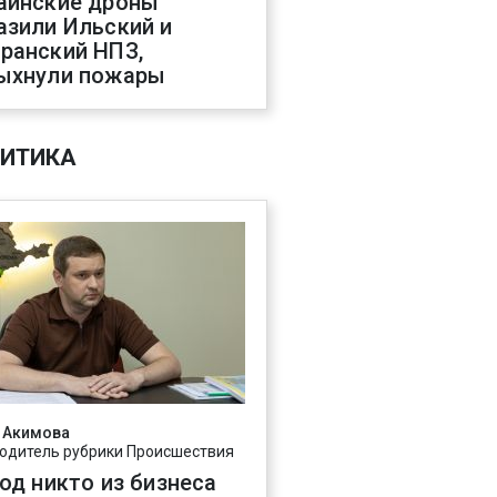
аинские дроны
азили Ильский и
ранский НПЗ,
ыхнули пожары
ИТИКА
 Акимова
одитель рубрики Происшествия
год никто из бизнеса