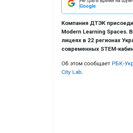
Не трать время на шум!
Google
Компания ДТЭК присоеди
Modern Learning Spaces. 
лицеях в 22 регионах Ук
современных STEM-кабин
Об этом сообщает
РБК-Ук
City Lab
.