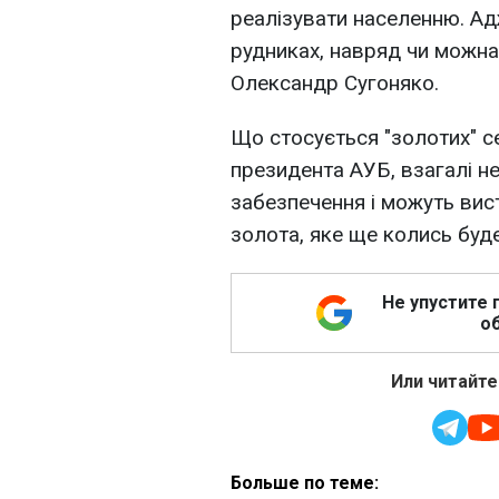
реалізувати населенню. Ад
рудниках, навряд чи можна
Олександр Сугоняко.
Що стосується "золотих" се
президента АУБ, взагалі н
забезпечення і можуть вис
золота, яке ще колись буд
Не упустите 
об
Или читайте
Больше по теме: