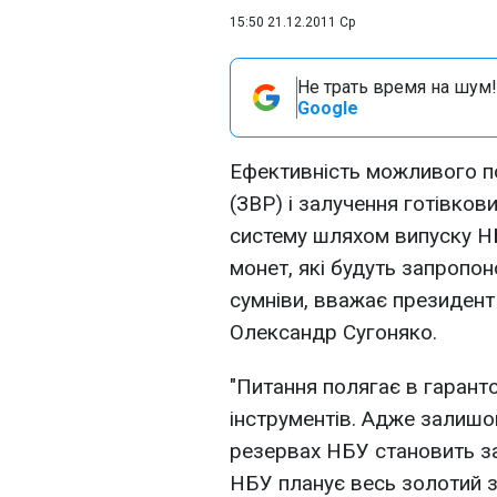
15:50 21.12.2011 Ср
Не трать время на шум!
Google
Ефективність можливого п
(ЗВР) і залучення готівков
систему шляхом випуску НБ
монет, які будуть запропо
сумніви, вважає президент 
Олександр Сугоняко.
"Питання полягає в гарант
інструментів. Адже залиш
резервах НБУ становить з
НБУ планує весь золотий з