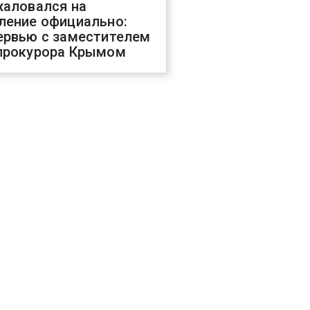
жаловался на
ление официально:
ервью с заместителем
прокурора Крымом