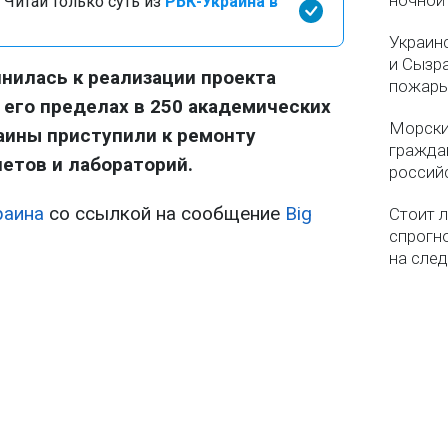
ночной
 Читай только суть из
РБК-Украина в
Украин
и Сызр
нилась к реализации проекта
пожар
В его пределах в 250 академических
Морски
раины приступили к ремонту
гражда
етов и лабораторий.
россий
раина
со ссылкой на сообщение
Big
Стоит л
спрогно
на сле