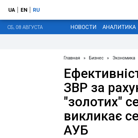
UA
EN
RU
НОВОСТИ
АНАЛИТИКА
СБ, 08 АВГУСТА
Главная
»
Бизнес
»
Экономика
Ефективніс
ЗВР за раху
"золотих" с
викликає се
АУБ