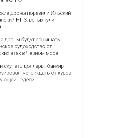
 атаки РФ
ские дроны поразили Ильский
анский НПЗ, вспыхнули
ы
е дроны будут защищать
нское судоходство от
ских атак в Черном море
и скупать доллары: банкир
зировал, чего ждать от курса
дующей недели