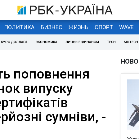
ПОЛИТИКА
БИЗНЕС
ЖИЗНЬ
СПОРТ
WAVE
КУРС ДОЛЛАРА
ЭКОНОМИКА
ЛИЧНЫЕ ФИНАНСЫ
TECH
MILTECH
НОВО
ть поповнення
нок випуску
ертифікатів
рйозні сумніви, -