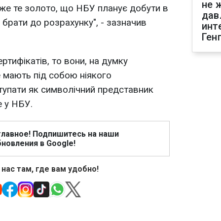
не 
же те золото, що НБУ планує добути в
дав
 брати до розрахунку", - зазначив
инт
Ген
ртифікатів, то вони, на думку
е мають під собою ніякого
тупати як символічний представник
е у НБУ.
главное! Подпишитесь на наши
новления в Google!
 нас там, где вам удобно!