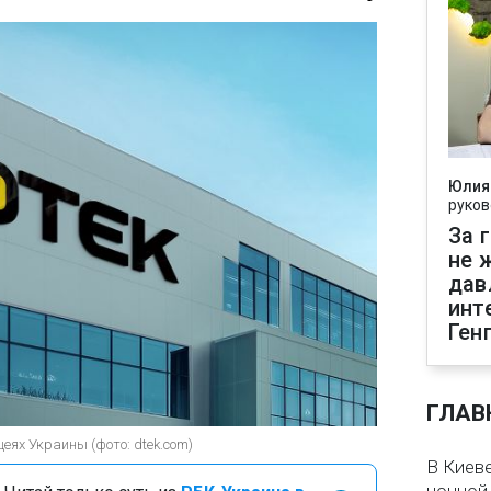
Юлия
руков
За 
не 
дав
инт
Ген
ГЛАВ
еях Украины (фото: dtek.com)
В Киеве