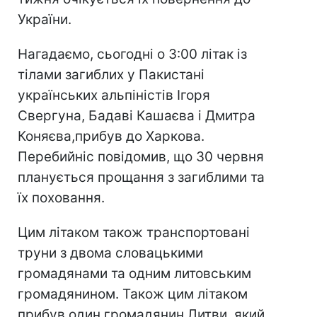
України.
Нагадаємо, сьогодні о 3:00 літак із
тілами загиблих у Пакистані
українських альпіністів Ігоря
Свергуна, Бадаві Кашаєва і Дмитра
Коняєва,прибув до Харкова.
Перебийніс повідомив, що 30 червня
планується прощання з загиблими та
їх поховання.
Цим літаком також транспортовані
труни з двома словацькими
громадянами та одним литовським
громадянином. Також цим літаком
прибув один громадянин Литви, який