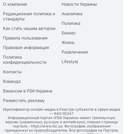
О компании
Новости Украины
Редакционная политика и
Аналитика
стандарты
Политика
Как стать нашим автором
Бизнес
Правила пользования
Жизнь
Правовая информация
Развлечения
Политика
Lifestyle
конфиденциальности
Контакты
Команда
Вакансии в РБК-Украина
Разместить рекламу
Идентификатор онлайн-медиа в Реестре субъектов в сфере медиа
— R40-05347
Информационный портал «РБК-Украина» имеет трехязычную
версию (украинскую, русскую и английскую), главная страница
портала –
https://www.rbc.ua
. Фотографии, изображения
принадлежат их правообладателям. Все фотографии на Портале,