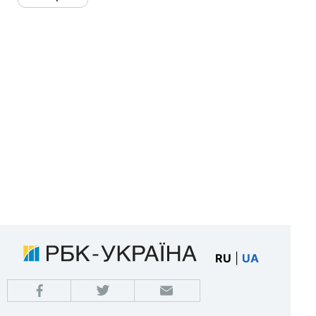
RU
|
UA