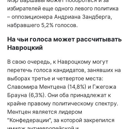
Мэр Варшавы может побороться и за
избирателей еще одного левого политика
– оппозиционера Андриана Зандберга,
набравшего 5,2% голосов.
На чьи голоса может рассчитывать
Навроцкий
В свою очередь, к Навроцкому могут
перетечь голоса кандидатов, занявших на
выборах третье и четвертое места:
Славомира Ментцена (14,8%) и Гжегожа
Брауна (6,3%). Они оба принадлежат к
крайне правому политическому спектру.
Ментцен является лидером
"Конфедерации", за которой закрепился
имидж антиевропейской и