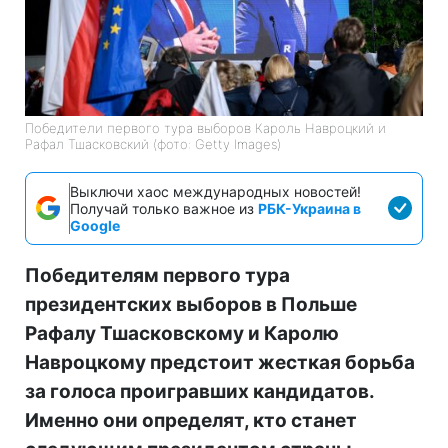
Победители первого тура выборов Кароль Навроцкий и
Рафал Тшасковский (фото: Getty Images)
Выключи хаос международных новостей!
Получай только важное из
РБК-Украина в
Google
Победителям первого тура
президентских выборов в Польше
Рафалу Тшасковскому и Каролю
Навроцкому предстоит жесткая борьба
за голоса проигравших кандидатов.
Именно они определят, кто станет