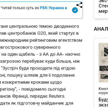
Экс
Сте
 Читай только суть из
РБК-Украина в
мер
тане центральною темою дводенного
АНАЛ
 глав центробанків G20, який стартує в
я міжнародним рейтинговим агентством
 довгострокового суверенного
ї на один щабель - з АА до АА- наочно
загрозою перебуває куди більша, ніж
. "Зустріч буде проходити під егідою
ні, пошуку шляхів для її подолання.
ся конкретними кроками щодо
регіону", - повідомило сьогодні
Конс
корре
ансів Франції, передає Reuters.
Буд
дати як підготовчу майданчик для
экз