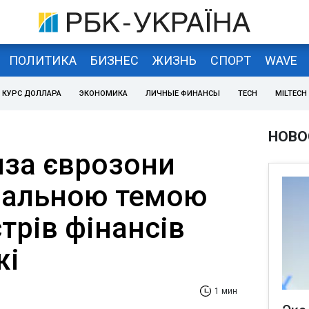
ПОЛИТИКА
БИЗНЕС
ЖИЗНЬ
СПОРТ
WAVE
КУРС ДОЛЛАРА
ЭКОНОМИКА
ЛИЧНЫЕ ФИНАНСЫ
TECH
MILTECH
НОВО
иза єврозони
ральною темою
стрів фінансів
жі
1 мин