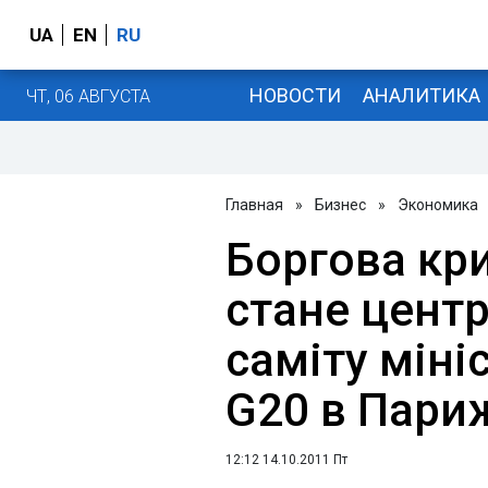
UA
EN
RU
НОВОСТИ
АНАЛИТИКА
ЧТ, 06 АВГУСТА
Главная
»
Бизнес
»
Экономика
Боргова кр
стане цент
саміту міні
G20 в Пари
12:12 14.10.2011 Пт