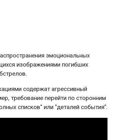
 распространения эмоциональных
ихся изображениями погибших
бстрелов.
кациями содержат агрессивный
мер, требование перейти по сторонним
лных списков" или "деталей события".