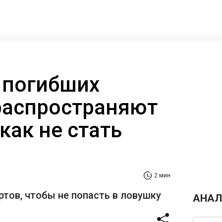
 погибших
распространяют
 как не стать
2 мин
ртов, чтобы не попасть в ловушку
АНАЛ