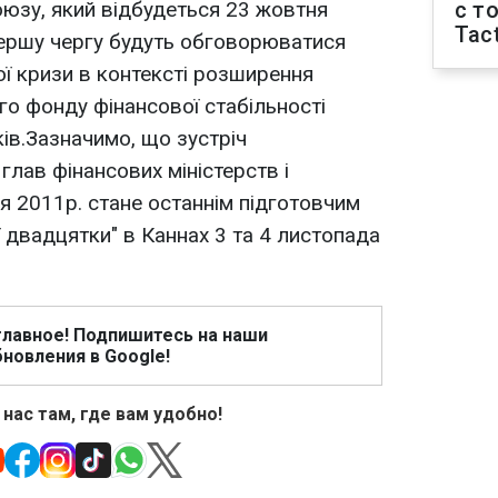
юзу, який відбудеться 23 жовтня
с т
Tact
першу чергу будуть обговорюватися
ї кризи в контексті розширення
о фонду фінансової стабільності
нків.Зазначимо, що зустріч
 глав фінансових міністерств і
я 2011р. стане останнім підготовчим
 двадцятки" в Каннах 3 та 4 листопада
главное! Подпишитесь на наши
новления в Google!
 нас там, где вам удобно!