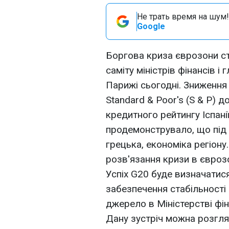
Не трать время на шум!
Google
Боргова криза єврозони с
саміту міністрів фінансів і
Парижі сьогодні. Зниженн
Standard & Poor's (S & P)
кредитного рейтингу Іспані
продемонструвало, що під 
грецька, економіка регіону
розв'язання кризи в єврозо
Успіх G20 буде визначати
забезпечення стабільності 
джерело в Міністерстві фін
Дану зустріч можна розгля