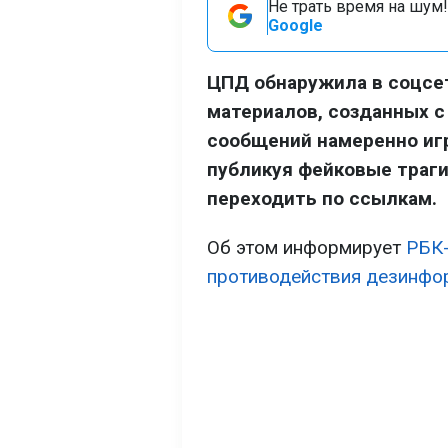
Не трать время на шум!
Google
ЦПД обнаружила в соцсе
материалов, созданных с
сообщений намеренно игр
публикуя фейковые траг
переходить по ссылкам.
Об этом информирует
РБК
противодействия дезинфо