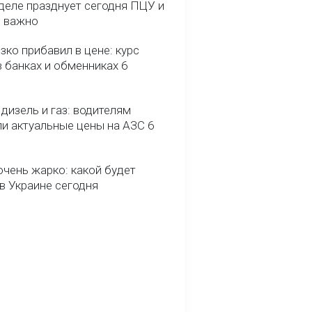
деле празднует сегодня ПЦУ и
о важно
зко прибавил в цене: курс
 банках и обменниках 6
 дизель и газ: водителям
ли актуальные цены на АЗС 6
очень жарко: какой будет
в Украине сегодня