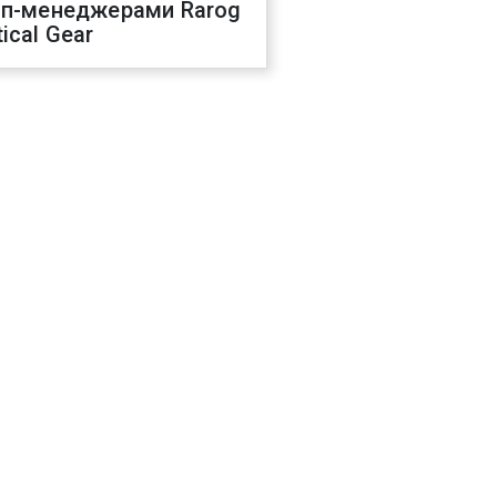
оп-менеджерами Rarog
ical Gear