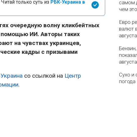
 Читай только суть из
РБК-Украина в
самом 
чем эт
Евро ре
тях очередную волну кликбейтных
валют в
 помощью ИИ. Авторы таких
августа
ают на чувствах украинцев,
Бензин,
ические кадры с призывами
показа
августа
Сухо и 
-Украина
со ссылкой на
Центр
погода 
рмации
.