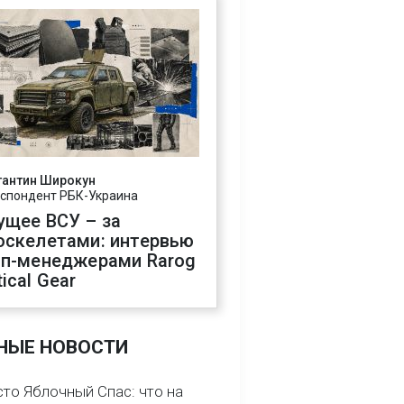
тантин Широкун
спондент РБК-Украина
ущее ВСУ – за
оскелетами: интервью
оп-менеджерами Rarog
ical Gear
НЫЕ НОВОСТИ
сто Яблочный Спас: что на