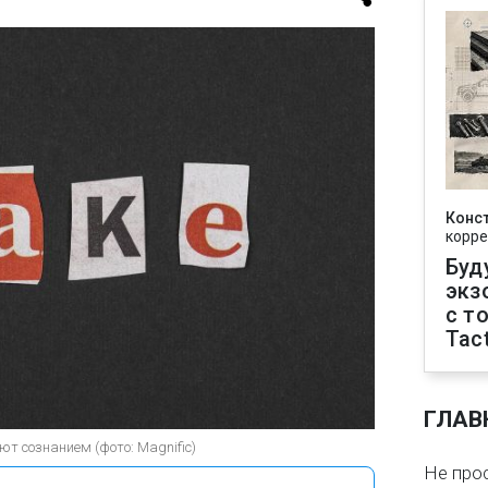
Конс
корре
Буд
экз
с т
Tact
ГЛАВ
 сознанием (фото: Magnific)
Не про