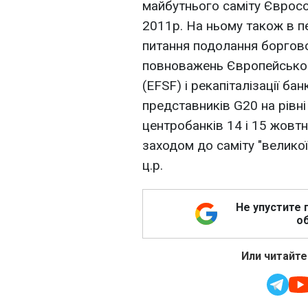
майбутнього саміту Євросо
2011р. На ньому також в 
питання подолання боргово
повноважень Європейськог
(EFSF) і рекапіталізації ба
представників G20 на рівні
центробанків 14 і 15 жовтн
заходом до саміту "великої
ц.р.
Не упустите 
об
Или читайте