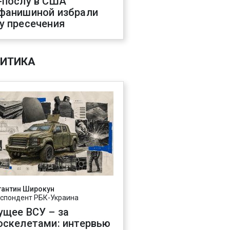
-послу в США
фанишиной избрали
у пресечения
ИТИКА
тантин Широкун
спондент РБК-Украина
ущее ВСУ – за
оскелетами: интервью