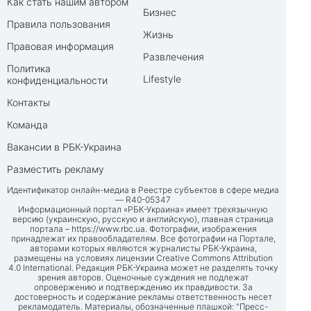
Как стать нашим автором
Бизнес
Правила пользования
Жизнь
Правовая информация
Развлечения
Политика
Lifestyle
конфиденциальности
Контакты
Команда
Вакансии в РБК-Украина
Разместить рекламу
Идентификатор онлайн-медиа в Реестре субъектов в сфере медиа
— R40-05347
Информационный портал «РБК-Украина» имеет трехязычную
версию (украинскую, русскую и английскую), главная страница
портала –
https://www.rbc.ua
. Фотографии, изображения
принадлежат их правообладателям. Все фотографии на Портале,
авторами которых являются журналисты РБК-Украина,
размещены на условиях лицензии Creative Commons Attribution
4.0 International. Редакция РБК-Украина может не разделять точку
зрения авторов. Оценочные суждения не подлежат
опровержению и подтверждению их правдивости. За
достоверность и содержание рекламы ответственность несет
рекламодатель. Материалы, обозначенные плашкой: "Пресс-