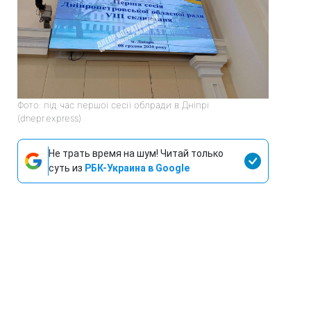
Фото: під час першої сесії облради в Дніпрі
(dnepr.express)
Не трать время на шум! Читай только
суть из
РБК-Украина в Google