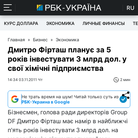
RU
КУРС ДОЛЛАРА
ЭКОНОМИКА
ЛИЧНЫЕ ФИНАНСЫ
T
Главная
»
Бизнес
»
Экономика
Дмитро Фірташ планує за 5
років інвестувати 3 млрд дол. у
свої хімічні підприємства
14:34 03.11.2011 Чт
2 мин
Не трать время на шум! Читай только суть из
РБК-Украина в Google
Бізнесмен, голова ради директорів Group
DF Дмитро Фірташ має намір в найближчі
п'ять років інвестувати 3 млрд дол. на