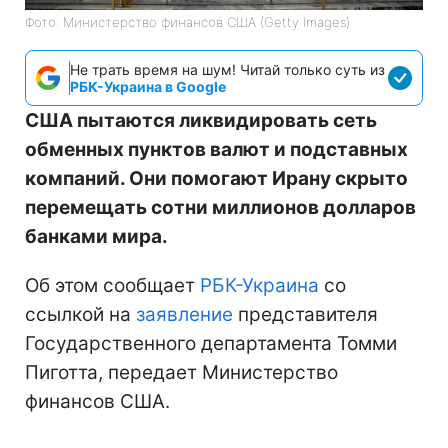
Фото: Министерство финансов СШA (Getty Images)
Не трать время на шум! Читай только суть из
РБК-Украина в Google
США пытаются ликвидировать сеть
обменных пунктов валют и подставных
компаний. Они помогают Ирану скрыто
перемещать сотни миллионов долларов
банками мира.
Об этом сообщает
РБК-Украина
со
ссылкой на
заявление
представителя
Государственного департамента Томми
Пиготта, передает Министерство
финансов США.