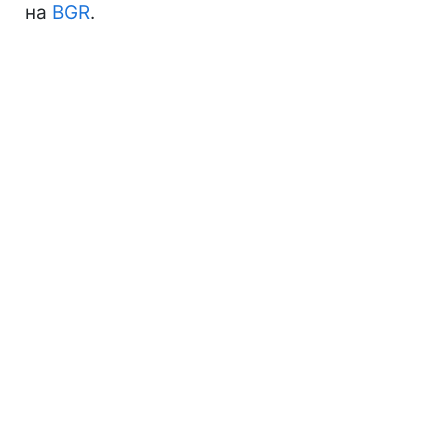
на
BGR
.