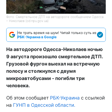
Фото: Смертельное ДТП на автодороге сообщением Одесса
– Николаев (od.npu.gov.ua)
Не трать время на шум! Читай только суть из
РБК-Украина в Google
На автодороге Одесса-Николаев ночью
9 августа произошло смертельное ДТП.
Грузовой фургон выехал на встречную
полосу и столкнулся с двумя
микроавтобусами - погибли три
человека.
Об этом сообщает
РБК-Украина
с ссылкой
на
ГУНП в Одесской области.