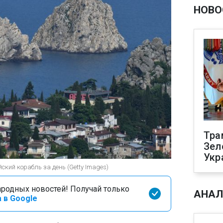
НОВО
Тра
Зел
Укр
ский корабль за день (Getty Images)
родных новостей! Получай только
АНАЛ
 в Google