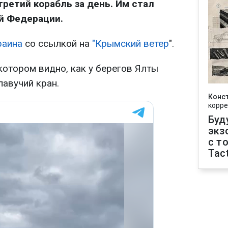
третий корабль за день. Им стал
й Федерации.
раина
со ссылкой на
"Крымский ветер
".
котором видно, как у берегов Ялты
лавучий кран.
Конс
корре
Буд
экз
с т
Tact