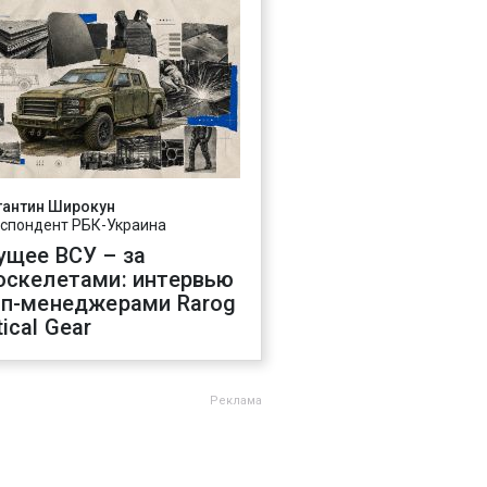
тантин Широкун
спондент РБК-Украина
ущее ВСУ – за
оскелетами: интервью
оп-менеджерами Rarog
ical Gear