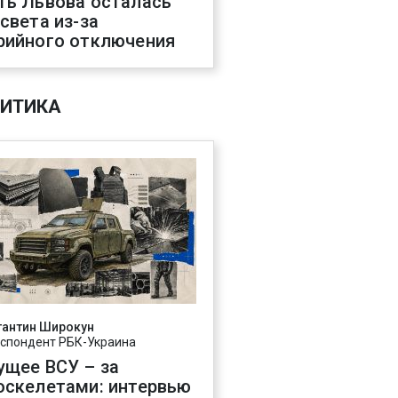
ть Львова осталась
 света из-за
рийного отключения
ИТИКА
тантин Широкун
спондент РБК-Украина
ущее ВСУ – за
оскелетами: интервью