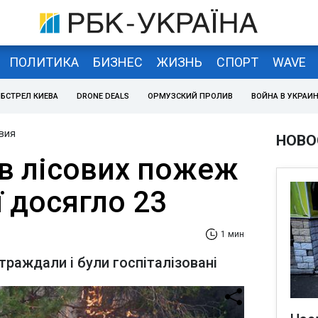
ПОЛИТИКА
БИЗНЕС
ЖИЗНЬ
СПОРТ
WAVE
БСТРЕЛ КИЕВА
DRONE DEALS
ОРМУЗСКИЙ ПРОЛИВ
ВОЙНА В УКРАИ
вия
НОВО
в лісових пожеж
ї досягло 23
1 мин
раждали і були госпіталізовані