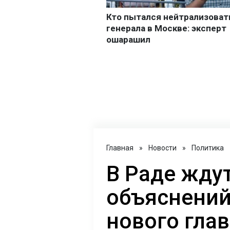
Главная
»
Новости
»
Политика
В Раде жду
объяснений
нового гл