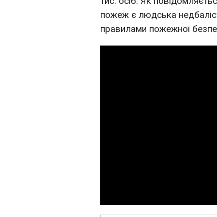
тис. осіб. Як повідомляєт
пожеж є людська недбаліс
правилами пожежної безпек