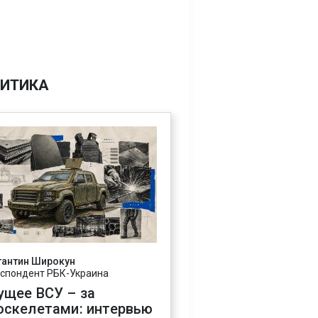
ИТИКА
тантин Широкун
спондент РБК-Украина
ущее ВСУ – за
оскелетами: интервью