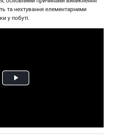
ься, основними причинами виникнення
ть та нехтування елементарними
и у побуті.
Play
Video