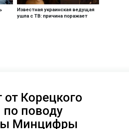
т от Корецкого
 по поводу
авы Минцифры