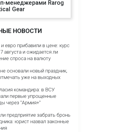
оп-менеджерами Rarog
ical Gear
НЫЕ НОВОСТИ
и евро прибавили в цене: курс
7 августа и ожидается ли
ние спроса на валюту
ине основали новый праздник,
отмечать уже на выходных
гласия командира: в ВСУ
вали первые упрощенные
ды через "Армия+"
ли предприятие забрать бронь
дника: юрист назвал законные
ния