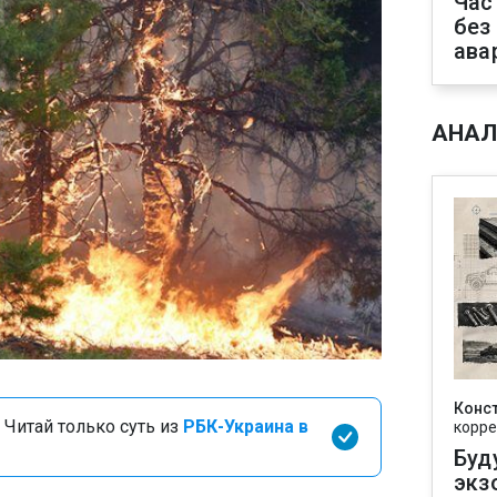
Час
без
ава
АНАЛ
Конс
 Читай только суть из
РБК-Украина в
корре
Буд
экз