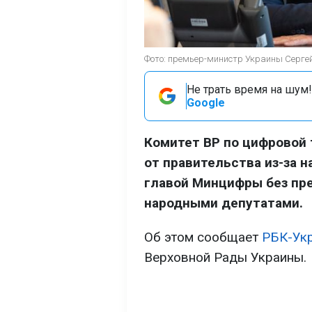
Фото: премьер-министр Украины Сергей К
Не трать время на шум!
Google
Комитет ВР по цифровой
от правительства из-за 
главой Минцифры без пр
народными депутатами.
Об этом сообщает
РБК-Ук
Верховной Рады Украины.