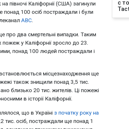
с т
 на півночі Каліфорнії (США) загинули
Tact
 понад 100 осіб постраждали і були
елеканал
ABC
.
е про два смертельні випадки. Таким
х пожеж у Каліфорнії зросло до 23.
аними, понад 100 людей постраждали і
, встановлюється місцезнаходження ще
ожежі також знищили понад 3,5 тис.
вано близько 20 тис. жителів. Ці пожежі
осними в історії Каліфорнії.
лялося, що в Україні
з початку року на
2 тис. осіб, постраждали ще понад 1