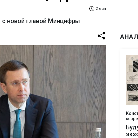
2 мин
а с новой главой Минцифры
АНАЛ
Конс
корре
Буд
экз