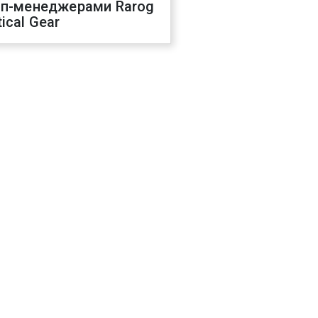
оп-менеджерами Rarog
ical Gear