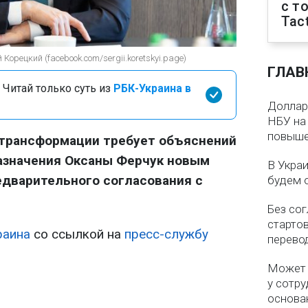
с т
Tact
орецкий (facebook.com/sergii.koretskyi.page)
ГЛАВ
 Читай только суть из
РБК-Украина в
Доллар 
НБУ на 
повыше
 трансформации требует объяснений
назначения Оксаны Ферчук новым
В Укра
едварительного согласования с
будем 
Без со
старто
раина
со ссылкой на
пресс-службу
перево
Может 
у сотру
основа