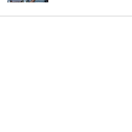
Главная
»
Бизнес
»
Tech
iPhone 18 Pro могут подорожать
ещё до начала продаж: причина
не в Apple
17:37 06.08.2026 Чт
2 мин
Чипы A20 Pro ожидают чипы DRAM
ОЛЬГА ЗАВАДА