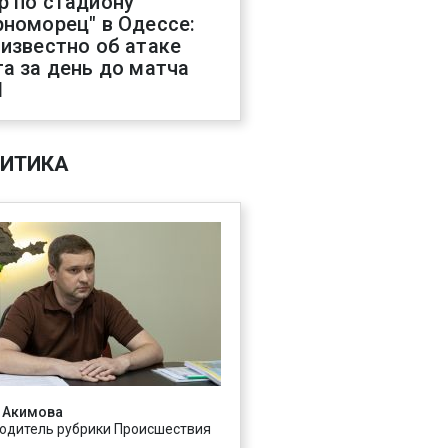
р по стадиону
рноморец" в Одессе:
 известно об атаке
га за день до матча
Л
ИТИКА
 Акимова
одитель рубрики Происшествия