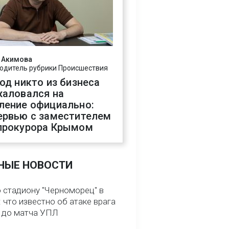
 Акимова
одитель рубрики Происшествия
год никто из бизнеса
жаловался на
ление официально:
ервью с заместителем
прокурора Крымом
НЫЕ НОВОСТИ
о стадиону "Черноморец" в
 что известно об атаке врага
ь до матча УПЛ