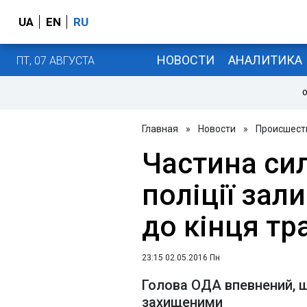
UA
EN
RU
НОВОСТИ
АНАЛИТИКА
ПТ, 07 АВГУСТА
О
Главная
»
Новости
»
Происшест
Частина сил
поліції зал
до кінця тр
23:15 02.05.2016 Пн
Голова ОДА впевнений, 
захищеними