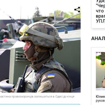
Уда
"Че
что
вра
УП
АНАЛ
частина правоохоронців залишаться в Одесі до кінця
Юлия
руков