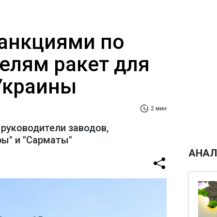
санкциями по
елям ракет для
Украины
2 мин
 руководители заводов,
ы" и "Сарматы"
АНАЛ