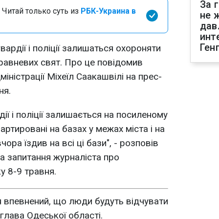
За 
 Читай только суть из
РБК-Украина в
не 
дав
инт
Ген
вардії і поліції залишаться охороняти
равневих свят. Про це повідомив
ністрації Міхеїл Саакашвілі на прес-
ня.
дії і поліції залишається на посиленому
артировані на базах у межах міста і на
чора їздив на всі ці бази", - розповів
на запитання журналіста про
 8-9 травня.
 я впевнений, що люди будуть відчувати
глава Одеської області.