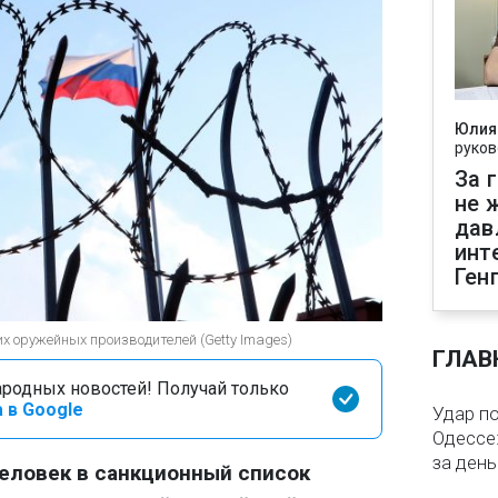
Юлия
руков
За 
не 
дав
инт
Ген
их оружейных производителей (Getty Images)
ГЛАВ
родных новостей! Получай только
 в Google
Удар п
Одессе:
за ден
еловек в санкционный список