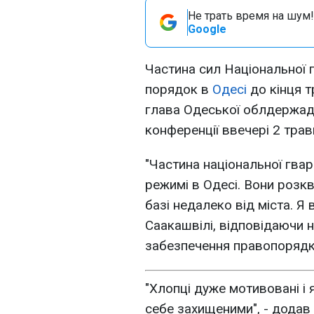
Не трать время на шум!
Google
Частина сил Національної г
порядок в
Одесі
до кінця т
глава Одеської облдержадмі
конференції ввечері 2 трав
"Частина національної гвар
режимі в Одесі. Вони розкв
базі недалеко від міста. Я в
Саакашвілі, відповідаючи 
забезпечення правопорядку
"Хлопці дуже мотивовані і
себе захищеними", - додав 