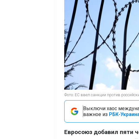
Фото: ЕС ввел санкции против российск
Выключи хаос междуна
важное из
РБК-Украина
Евросоюз добавил пяти ч