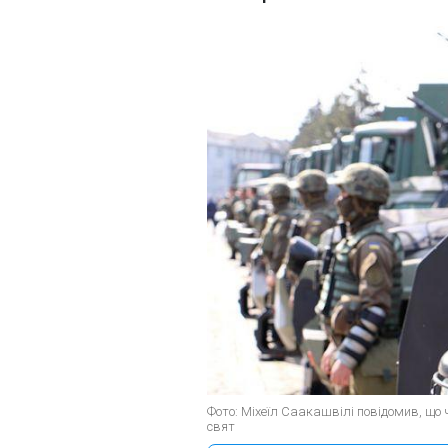
Фото: Міхеїл Саакашвілі повідомив, що 
свят