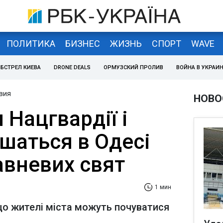
ПОЛИТИКА
БИЗНЕС
ЖИЗНЬ
СПОРТ
WAVE
БСТРЕЛ КИЕВА
DRONE DEALS
ОРМУЗСКИЙ ПРОЛИВ
ВОЙНА В УКРАИ
вия
НОВО
 Нацгвардії і
ишаться в Одесі
авневих свят
1 мин
що жителі міста можуть почуватися