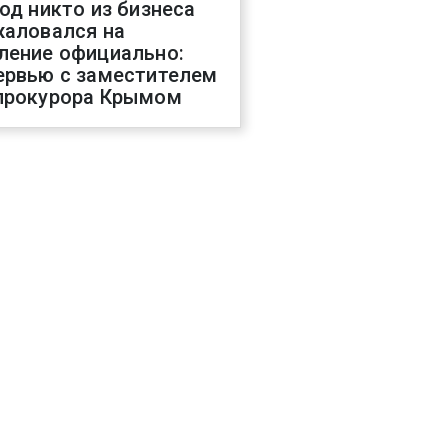
год никто из бизнеса
жаловался на
ление официально:
ервью с заместителем
прокурора Крымом