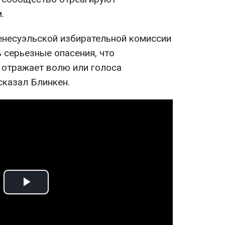
.
несуэльской избирательной комиссии
ь серьезные опасения, что
 отражает волю или голоса
сказал Блинкен.
Play
Video