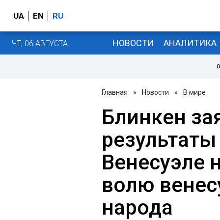
UA
EN
RU
НОВОСТИ
АНАЛИТИКА
ЧТ, 06 АВГУСТА
О
Главная
»
Новости
»
В мире
Блинкен зая
результаты
Венесуэле 
волю венес
народа