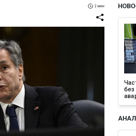
НОВО
2 мин
Час
без
ава
АНАЛ