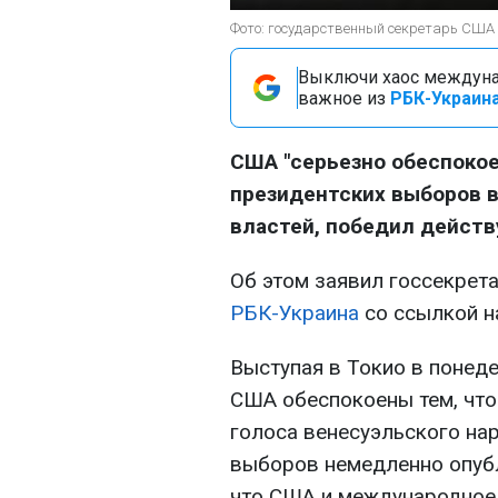
Фото: государственный секретарь США Э
Выключи хаос междуна
важное из
РБК-Украина
США "серьезно обеспоко
президентских выборов в
властей, победил дейст
Об этом заявил госсекрет
РБК-Украина
со ссылкой 
Выступая в Токио в понеде
США обеспокоены тем, что 
голоса венесуэльского на
выборов немедленно опубл
что США и международное