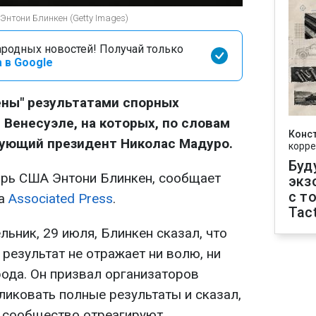
нтони Блинкен (Getty Images)
родных новостей! Получай только
 в Google
ены" результатами спорных
 Венесуэле, на которых, по словам
Конс
вующий президент Николас Мадуро.
корре
Буд
арь США Энтони Блинкен, сообщает
экз
с т
на
Associated Press
.
Tact
льник, 29 июля, Блинкен сказал, что
результат не отражает ни волю, ни
рода. Он призвал организаторов
иковать полные результаты и сказал,
 сообщество отреагируют