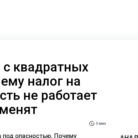
с квадратных
ему налог на
ть не работает
зменят
3 мин
 под опасностью. Почему
АНАЛ