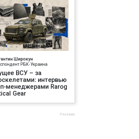
тантин Широкун
спондент РБК-Украина
ущее ВСУ – за
оскелетами: интервью
оп-менеджерами Rarog
ical Gear