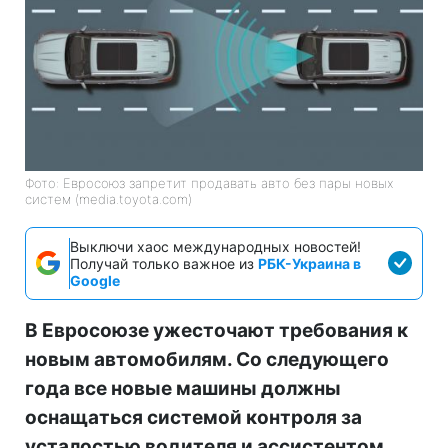
Фото: Евросоюз запретит продавать авто без пары новых
систем (media.toyota.com)
Выключи хаос международных новостей!
Получай только важное из
РБК-Украина в
Google
В Евросоюзе ужесточают требования к
новым автомобилям. Со следующего
года все новые машины должны
оснащаться системой контроля за
усталостью водителя и ассистентом