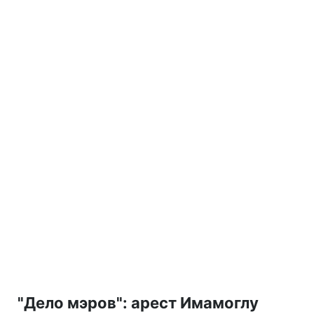
"Дело мэров": арест Имамоглу