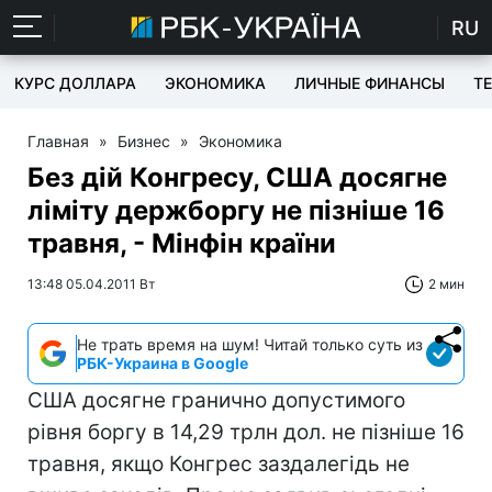
RU
КУРС ДОЛЛАРА
ЭКОНОМИКА
ЛИЧНЫЕ ФИНАНСЫ
T
Главная
»
Бизнес
»
Экономика
Без дій Конгресу, США досягне
ліміту держборгу не пізніше 16
травня, - Мінфін країни
13:48 05.04.2011 Вт
2 мин
Не трать время на шум! Читай только суть из
РБК-Украина в Google
США досягне гранично допустимого
рівня боргу в 14,29 трлн дол. не пізніше 16
травня, якщо Конгрес заздалегідь не