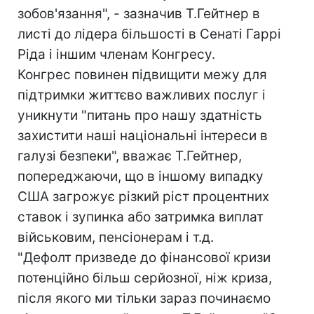
зобов'язання", - зазначив Т.Гейтнер в
листі до лідера більшості в Сенаті Гаррі
Ріда і іншим членам Конгресу.
Конгрес повинен підвищити межу для
підтримки життєво важливих послуг і
уникнути "питань про нашу здатність
захистити наші національні інтереси в
галузі безпеки", вважає Т.Гейтнер,
попереджаючи, що в іншому випадку
США загрожує різкий ріст процентних
ставок і зупинка або затримка виплат
військовим, пенсіонерам і т.д.
"Дефолт призведе до фінансової кризи
потенційно більш серйозної, ніж криза,
після якого ми тільки зараз починаємо