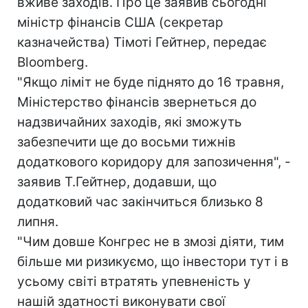
вживе заходів. Про це заявив сьогодні
міністр фінансів США (секретар
казначейства) Тімоті Гейтнер, передає
Bloomberg.
"Якщо ліміт не буде піднято до 16 травня,
Міністерство фінансів звернеться до
надзвичайних заходів, які зможуть
забезпечити ще до восьми тижнів
додаткового коридору для запозичення", -
заявив Т.Гейтнер, додавши, що
додатковий час закінчиться близько 8
липня.
"Чим довше Конгрес не в змозі діяти, тим
більше ми ризикуємо, що інвестори тут і в
усьому світі втратять упевненість у
нашій здатності виконувати свої