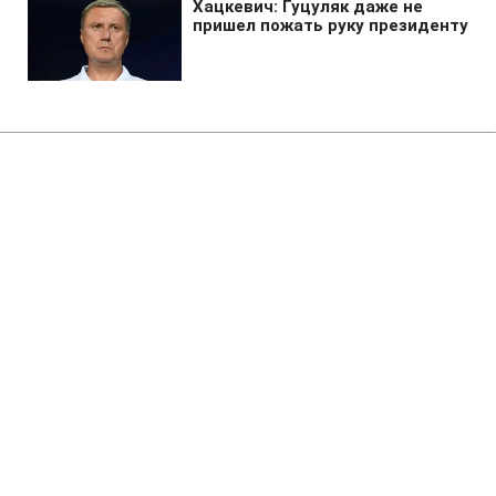
Главная
»
Новости
»
Политика
В Раде ждут от Корецкого
объяснений по поводу нового
главы Минцифры
19:15 06.08.2026 Чт
2 мин
Совет требует разговора с новой главой
Минцифры
СЕРГЕЙ КОЗАЧУК