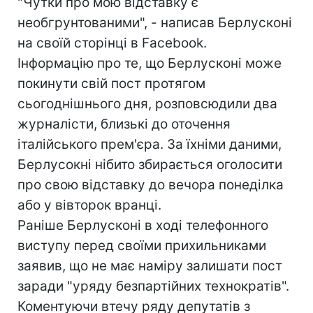
"Чутки про мою відставку є
необгрунтованими", - написав Берлусконі
на своїй сторінці в Facebook.
Інформацію про те, що Берлусконі може
покинути свій пост протягом
сьогоднішнього дня, розповсюдили два
журналісти, близькі до оточення
італійського прем'єра. За їхніми даними,
Берлусокні нібито збирається оголосити
про свою відставку до вечора понеділка
або у вівторок вранці.
Раніше Берлусконі в ході телефонного
виступу перед своїми прихильниками
заявив, що не має наміру залишати пост
заради "уряду безпартійних технократів".
Коментуючи втечу ряду депутатів з