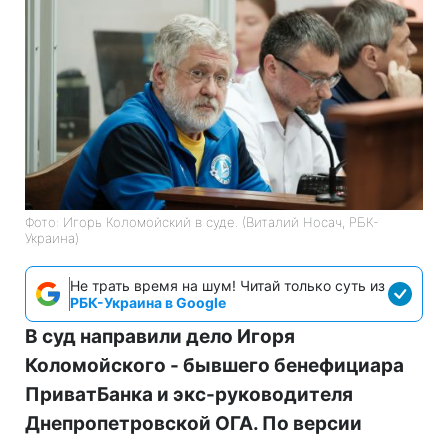
Фото: Игорь Коломойский в суде. (Виталий Носач, РБК-
Украина)
Не трать время на шум! Читай только суть из
РБК-Украина в Google
В суд направили дело Игоря
Коломойского - бывшего бенефициара
ПриватБанка и экс-руководителя
Днепропетровской ОГА. По версии