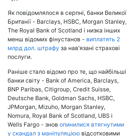
Як повідомлялося в серпні, банки Великої
Британії - Barclays, HSBC, Morgan Stanley,
The Royal Bank of Scotland і низка інших
менш відомих фінустанов -
виплатять 2
млрд дол. штрафу
за нав'язані страхові
послуги.
Раніше стало відомо про те, що найбільші
банки світу - Bank of America, Barclays,
BNP Paribas, Citigroup, Credit Suisse,
Deutsche Bank, Goldman Sachs, HSBC,
JPMorgan, Mizuho, Morgan Stanley,
Nomura, Royal Bank of Scotland, UBS і
Wells Fargo - знов
опинилися втягнутими
у скандал з маніпуляцією
відсотковими