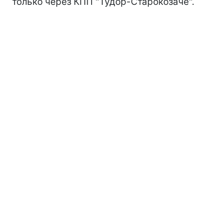
только через КПП "Тудор-Старокозаче".