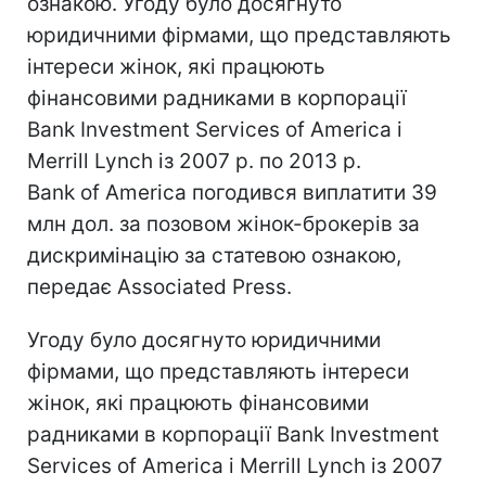
ознакою. Угоду було досягнуто
юридичними фірмами, що представляють
інтереси жінок, які працюють
фінансовими радниками в корпорації
Bank Investment Services of America і
Merrill Lynch із 2007 р. по 2013 р.
Bank of America погодився виплатити 39
млн дол. за позовом жінок-брокерів за
дискримінацію за статевою ознакою,
передає Associated Press.
Угоду було досягнуто юридичними
фірмами, що представляють інтереси
жінок, які працюють фінансовими
радниками в корпорації Bank Investment
Services of America і Merrill Lynch із 2007