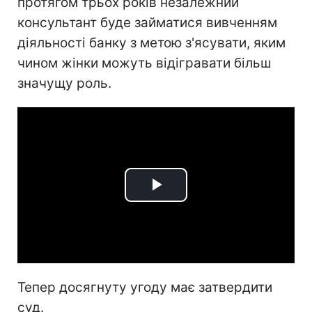
протягом трьох років незалежний
консультант буде займатися вивченням
діяльності банку з метою з'ясувати, яким
чином жінки можуть відігравати більш
значущу роль.
Play
Video
Тепер досягнуту угоду має затвердити
суд.