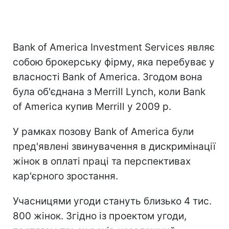
Bank of America Investment Services являє
собою брокерську фірму, яка перебуває у
власності Bank of America. Згодом вона
була об'єднана з Merrill Lynch, коли Bank
of America купив Merrill у 2009 р.
У рамках позову Bank of America були
пред'явлені звинувачення в дискримінації
жінок в оплаті праці та перспективах
кар'єрного зростання.
Учасницями угоди стануть близько 4 тис.
800 жінок. Згідно із проектом угоди,