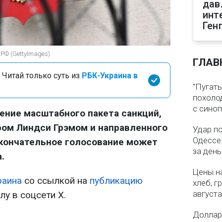
дав
инт
Ген
РФ (GettyImages)
ГЛАВ
 Читай только суть из
РБК-Украина в
"Пугать
похолод
с сино
ение масштабного пакета санкций,
ром Линдси Грэмом и направленного
Удар п
Одессе:
Окончательное голосование может
за ден
.
Цены на
раина
со ссылкой на
публикацию
хлеб, г
августа
у в соцсети X.
Доллар 