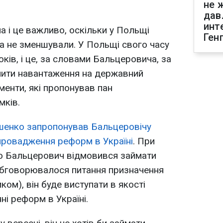
не 
дав
инт
а і це важливо, оскільки у Польщі
Ген
 а не зменшували. У Польщі свого часу
оків, і це, за словами Бальцеровича, за
ьнити навантаження на державний
менти, які пропонував пан
мків.
енко запропонував Бальцеровічу
провадження реформ в Україні
. При
о Бальцерович відмовився займати
 (обговорювалося питання призначення
ом), він буде виступати в якості
ні реформ в Україні.