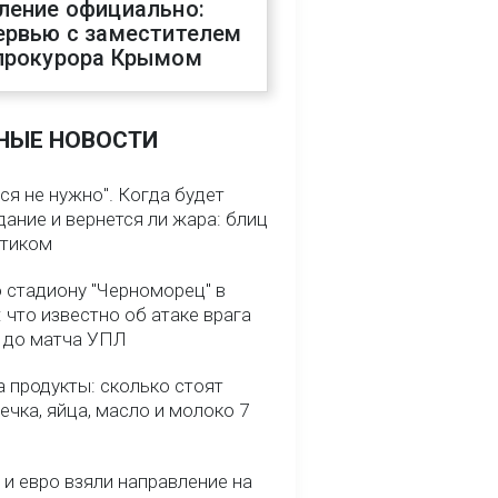
ление официально:
ервью с заместителем
прокурора Крымом
НЫЕ НОВОСТИ
ся не нужно". Когда будет
ание и вернется ли жара: блиц
птиком
о стадиону "Черноморец" в
 что известно об атаке врага
ь до матча УПЛ
 продукты: сколько стоят
речка, яйца, масло и молоко 7
и евро взяли направление на