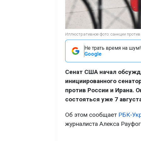
Иллюстративное фото: санкции против 
Не трать время на шум!
Google
Сенат США начал обсужд
инициированного сенато
против России и Ирана. 
состояться уже 7 августа
Об этом сообщает
РБК-Ук
журналиста Алекса Рауфогл