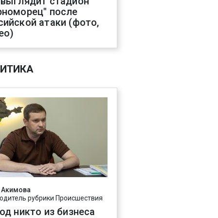
 выглядит стадион
рноморец" после
сийской атаки (фото,
ео)
ИТИКА
 Акимова
одитель рубрики Происшествия
год никто из бизнеса