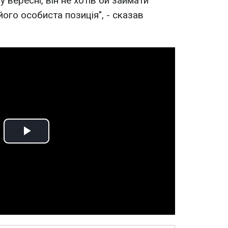
 вересні, він не хотів би займати
його особиста позиція", - сказав
Play
Video