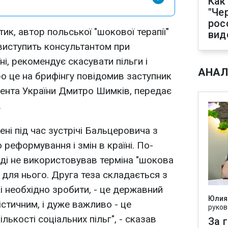
Как
"Че
рос
тик, автор польської "шокової терапії"
вид
виступить консультантом при
і, рекомендує скасувати пільги і
АНАЛ
ро це на брифінгу повідомив заступник
дента України Дмитро Шимків, передає
.
лені під час зустрічі Бальцеровича з
реформування і змін в країні. По-
оді не використовував терміна "шокова
 для нього. Друга теза складається з
і необхідно зробити, - це державний
Юлия
стичним, і дуже важливо - це
руков
лькості соціальних пільг", - сказав
За 