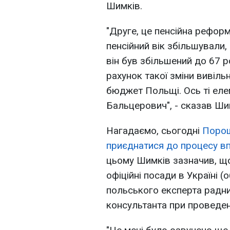
Шимків.
"Друге, це пенсійна реформ
пенсійний вік збільшували,
він був збільшений до 67 р
рахунок такої зміни вивіл
бюджет Польщі. Ось ті еле
Бальцерович", - сказав Ши
Нагадаємо, сьогодні
Порош
приєднатися до процесу в
цьому Шимків зазначив, щ
офіційні посади в Україні
польського експерта радник
консультанта при проведен