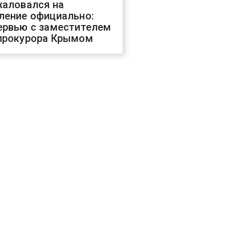
жаловался на
ление официально:
ервью с заместителем
прокурора Крымом