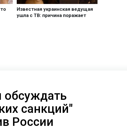
л обсуждать
ких санкций"
ив России