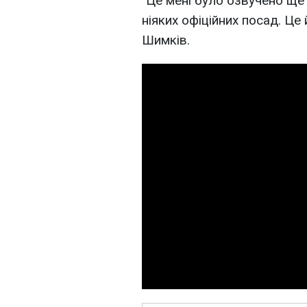
"Це мені було озвучено ще у
ніяких офіційних посад. Це 
Шимків.