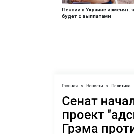
Главная
»
Новости
»
Политика
Сенат нача
проект "адс
Грэма прот