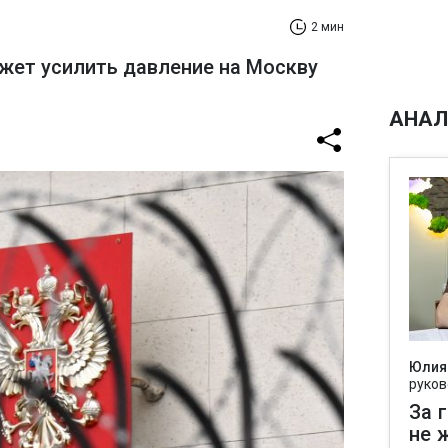
2 мин
жет усилить давление на Москву
АНАЛ
Юлия
руков
За 
не 