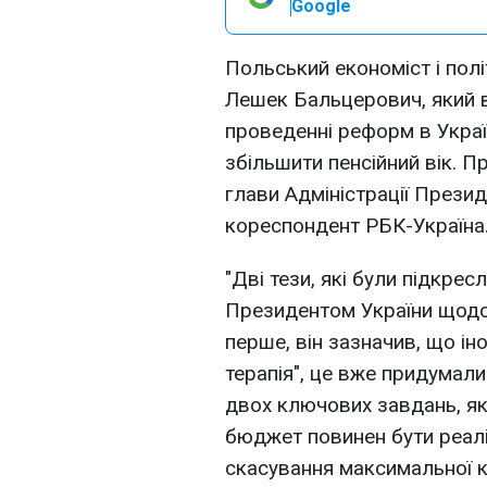
Google
Польський економіст і полі
Лешек Бальцерович, який 
проведенні реформ в Україн
збільшити пенсійний вік. П
глави Адміністрації Прези
кореспондент РБК-Україна
"Дві тези, які були підкрес
Президентом України щодо 
перше, він зазначив, що ін
терапія", це вже придумали
двох ключових завдань, як
бюджет повинен бути реалі
скасування максимальної кі