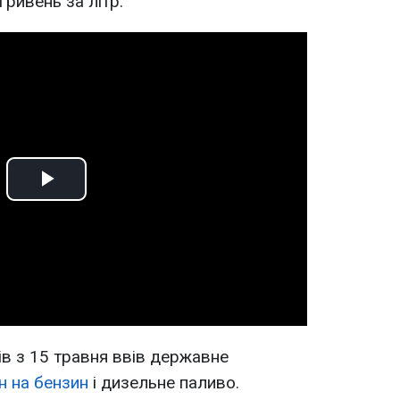
гривень за літр.
Play
Video
ів з 15 травня ввів державне
ін на бензин
і дизельне паливо.