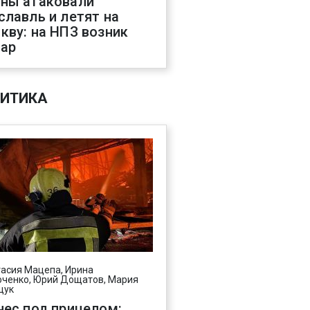
ны атаковали
славль и летят на
кву: на НПЗ возник
ар
ИТИКА
асия Мацепа, Ирина
ченко, Юрий Дощатов, Мария
щук
нес под прицелом: