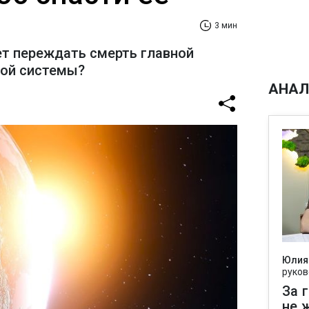
3 мин
т переждать смерть главной
ной системы?
АНАЛ
Юлия
руков
За 
не 