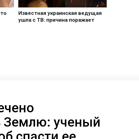
ечено
 Землю: ученый
об спасти ее