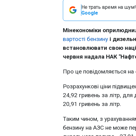
Не трать время на шум!
Google
Мінекономіки оприлюднил
вартості бензину
і дизельн
встановлювати свою націн
червня надала НАК "Нафто
Про це повідомляється на 
Розрахункові ціни підвищен
24,92 гривень за літр, для
20,91 гривень за літр.
Таким чином, з урахування
бензину на АЗС не може пе