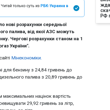
жда
 Читай только суть из
РБК-Украина в
ска
РФ 
о нові розрахунки середньої
ого палива, від якої АЗС можуть
ку. Чергові розрахунки станом на 1
газ України".
сайті
Мінекономіки.
і для бензину з 24,84 гривень до
 дизельного палива з 20,89 гривень до
м максимальних націнок вартість
ревищувати 29,92 гривень за літр,