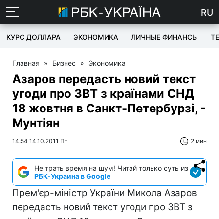
RU
КУРС ДОЛЛАРА
ЭКОНОМИКА
ЛИЧНЫЕ ФИНАНСЫ
T
Главная
»
Бизнес
»
Экономика
Азаров передасть новий текст
угоди про ЗВТ з країнами СНД
18 жовтня в Санкт-Петербурзі, -
Мунтіян
14:54 14.10.2011 Пт
2 мин
Не трать время на шум! Читай только суть из
РБК-Украина в Google
Прем'єр-міністр України Микола Азаров
передасть новий текст угоди про ЗВТ з