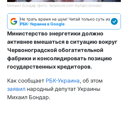
Михаил Бондар (фото: facebook.com myhajlo.bondar)
Не трать время на шум! Читай только суть из
РБК-Украина в Google
Министерство энергетики должно
активнее вмешаться в ситуацию вокруг
Червоноградской обогатительной
фабрики и консолидировать позицию
государственных кредиторов.
Как сообщает
РБК-Украина
, об этом
заявил
народный депутат Украины
Михаил Бондар.