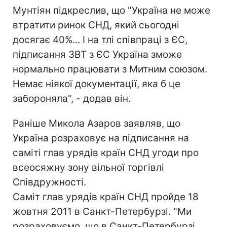
Мунтіян підкреслив, що "Україна не може
втратити ринок СНД, який сьогодні
досягає 40%... І на тлі співпраці з ЄС,
підписання ЗВТ з ЄС Україна зможе
нормально працювати з Митним союзом.
Немає ніякої документації, яка б це
забороняла", - додав він.
Раніше Микола Азаров заявляв, що
Україна розраховує на підписання на
саміті глав урядів країн СНД угоди про
всеосяжну зону вільної торгівлі
Співдружності.
Саміт глав урядів країн СНД пройде 18
жовтня 2011 в Санкт-Петербурзі. "Ми
розраховуємо, що в Санкт-Петербурзі