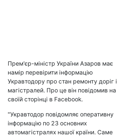
Прем'єр-міністр України Азаров має
намір перевірити інформацію
Укравтодору про стан ремонту доріг і
магістралей. Про це він повідомив на
своїй сторінці в Facebook.
"Укравтодор повідомляє оперативну
інформацію по 23 основних
автомагістралях нашої країни. Саме