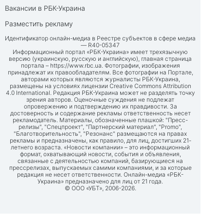
Вакансии в РБК-Украина
Разместить рекламу
Идентификатор онлайн-медиа в Реестре субъектов в сфере медиа
— R40-05347
Информационный портал «РБК-Украина» имеет трехязычную
версию (украинскую, русскую и английскую), главная страница
портала –
https://www.rbc.ua
. Фотографии, изображения
принадлежат их правообладателям. Все фотографии на Портале,
авторами которых являются журналисты РБК-Украина,
размещены на условиях лицензии Creative Commons Attribution
4.0 International. Редакция РБК-Украина может не разделять точку
зрения авторов. Оценочные суждения не подлежат
опровержению и подтверждению их правдивости. За
достоверность и содержание рекламы ответственность несет
рекламодатель. Материалы, обозначенные плашкой: "Пресс-
релизы", "Спецпроект", "Партнерский материал", "Promo",
"Благотворительность", "Резонанс" размещаются на правах
рекламы и предназначены, как правило, для лиц, достигших 21-
летнего возраста. «Новости компании» – это информационный
формат, охватывающий новости, события и объявления,
связанные с деятельностью компаний, базирующиеся на
прессрелизах, выпускаемых самими компаниями, и за которые
редакция не несет ответственности. Онлайн-медиа «РБК-
Украина» предназначено для лиц от 21 года.
© ООО «УБТ», 2006-2026.