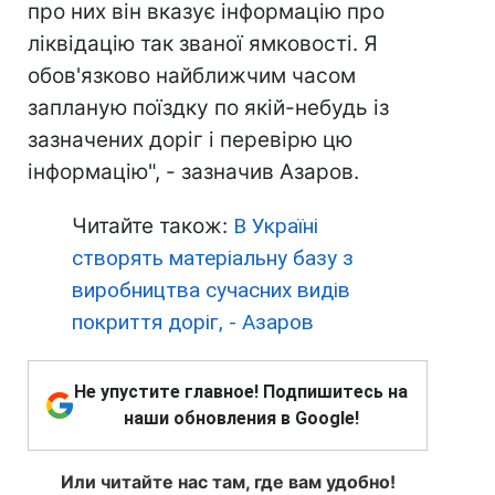
про них він вказує інформацію про
ліквідацію так званої ямковості. Я
обов'язково найближчим часом
запланую поїздку по якій-небудь із
зазначених доріг і перевірю цю
інформацію", - зазначив Азаров.
Читайте також:
В Україні
створять матеріальну базу з
виробництва сучасних видів
покриття доріг, - Азаров
Не упустите главное! Подпишитесь на
наши обновления в Google!
Или читайте нас там, где вам удобно!