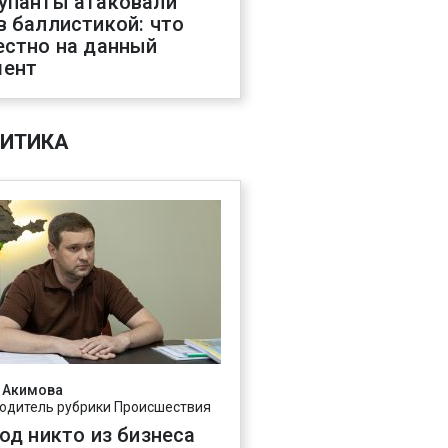
упанты атаковали
в баллистикой: что
естно на данный
ент
ИТИКА
 Акимова
одитель рубрики Происшествия
год никто из бизнеса