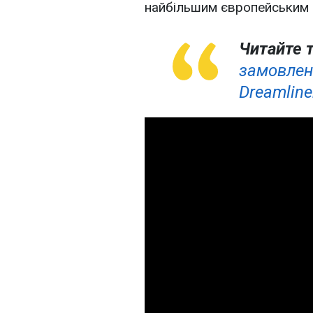
найбільшим європейським 
Читайте 
замовлен
Dreamline