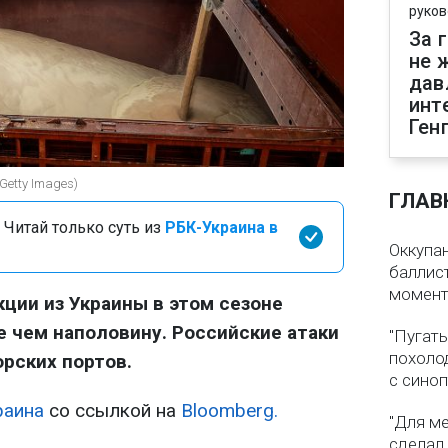
руков
За 
не 
дав
инт
Ген
Getty Images)
ГЛАВ
 Читай только суть из
РБК-Украина в
Оккупа
баллист
момен
кции из Украины в этом сезоне
 чем наполовину. Российские атаки
"Пугать
похолод
рских портов.
с сино
раина
со ссылкой на
Bloomberg.
"Для ме
сделал