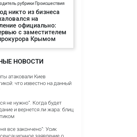
одитель рубрики Происшествия
год никто из бизнеса
жаловался на
ление официально:
ервью с заместителем
прокурора Крымом
НЫЕ НОВОСТИ
нты атаковали Киев
икой: что известно на данный
т
ся не нужно". Когда будет
ание и вернется ли жара: блиц
птиком
ня все закончено": Усик
 сенсационное заявление о