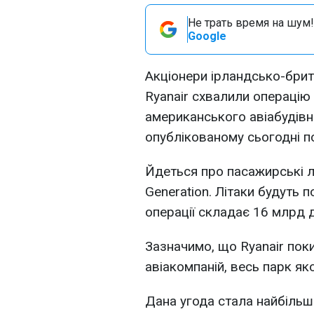
Не трать время на шум!
Google
Акціонери ірландсько-брит
Ryanair схвалили операцію 
американського авіабудівно
опублікованому сьогодні по
Йдеться про пасажирські л
Generation. Літаки будуть 
операції складає 16 млрд 
Зазначимо, що Ryanair пок
авіакомпаній, весь парк яко
Дана угода стала найбільшо