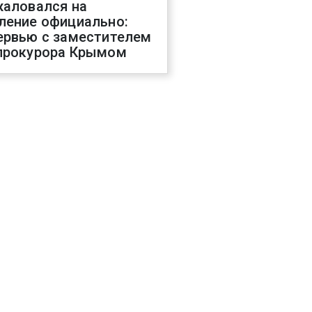
жаловался на
ление официально:
ервью с заместителем
прокурора Крымом