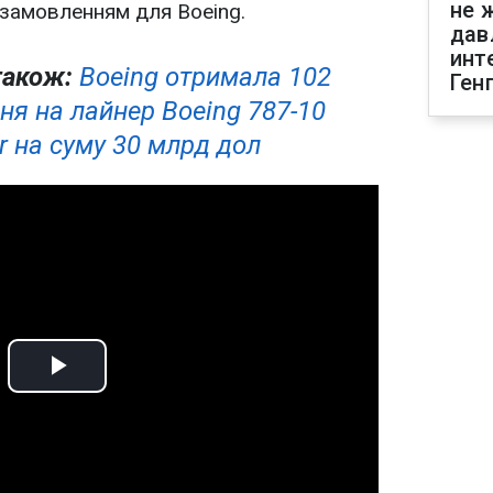
не 
замовленням для Boeing.
дав
инт
також:
Boeing отримала 102
Ген
ня на лайнер Boeing 787-10
r на суму 30 млрд дол
Play
Video