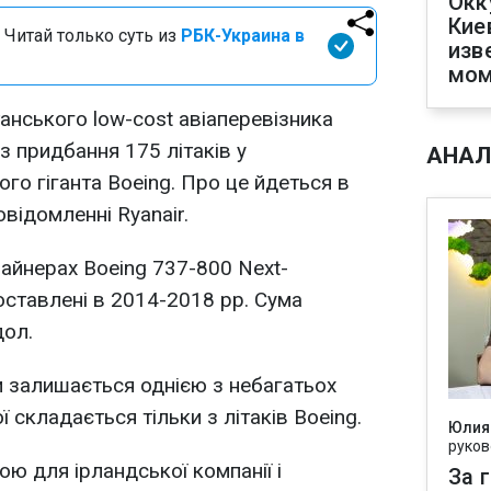
Окк
Кие
 Читай только суть из
РБК-Украина в
изв
мом
анського low-cost авіаперевізника
з придбання 175 літаків у
АНАЛ
го гіганта Boeing. Про це йдеться в
відомленні Ryanair.
айнерах Boeing 737-800 Next-
поставлені в 2014-2018 рр. Сума
дол.
и залишається однією з небагатьох
ї складається тільки з літаків Boeing.
Юлия
руков
ю для ірландської компанії і
За 