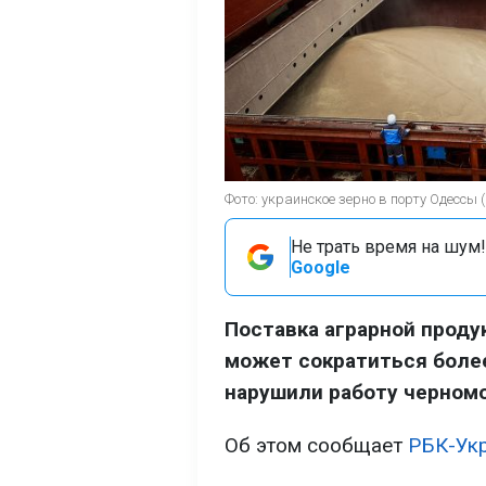
Фото: украинское зерно в порту Одессы (
Не трать время на шум!
Google
Поставка аграрной проду
может сократиться более
нарушили работу черномо
Об этом сообщает
РБК-Ук