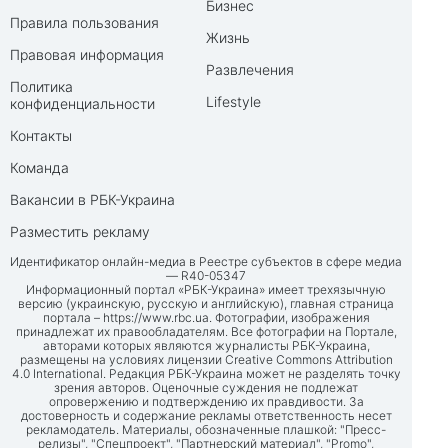
Бизнес
Правила пользования
Жизнь
Правовая информация
Развлечения
Политика
Lifestyle
конфиденциальности
Контакты
Команда
Вакансии в РБК-Украина
Разместить рекламу
Идентификатор онлайн-медиа в Реестре субъектов в сфере медиа
— R40-05347
Информационный портал «РБК-Украина» имеет трехязычную
версию (украинскую, русскую и английскую), главная страница
портала –
https://www.rbc.ua
. Фотографии, изображения
принадлежат их правообладателям. Все фотографии на Портале,
авторами которых являются журналисты РБК-Украина,
размещены на условиях лицензии Creative Commons Attribution
4.0 International. Редакция РБК-Украина может не разделять точку
зрения авторов. Оценочные суждения не подлежат
опровержению и подтверждению их правдивости. За
достоверность и содержание рекламы ответственность несет
рекламодатель. Материалы, обозначенные плашкой: "Пресс-
релизы", "Спецпроект", "Партнерский материал", "Promo",