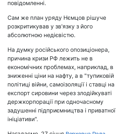
повідомленні.
Сам же план уряду Нємцов рішуче
розкритикував у зв'язку з його
абсолютною недієвістю.
На думку російського опозиціонера,
причина кризи РФ лежить не в
економічних проблемах, наприклад, в
зниженні ціни на нафту, а в "тупиковій
політиці війни, самоізоляції і ставці на
експорт сировини через злодійкуваті
держкорпорації при одночасному
задушенні підприємництва і приватної
ініціативи".
Нагадаємо, 27 січня
Верховна Рада