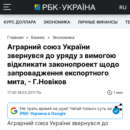
RU
КУРС ДОЛЛАРА
ЭКОНОМИКА
ЛИЧНЫЕ ФИНАНСЫ
T
Главная
»
Бизнес
»
Экономика
Аграрний союз України
звернувся до уряду з вимогою
відкликати законопроект щодо
запровадження експортного
мита, - Г.Новіков
17:30 28.03.2011 Пн
1 мин
Не трать время на шум! Читай только суть из
РБК-Украина в Google
Аграрний союз України звернувся до