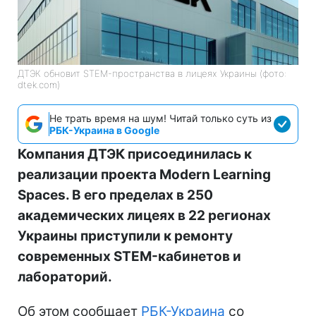
ДТЭК обновит STEM-пространства в лицеях Украины (фото:
dtek.com)
Не трать время на шум! Читай только суть из
РБК-Украина в Google
Компания ДТЭК присоединилась к
реализации проекта Modern Learning
Spaces. В его пределах в 250
академических лицеях в 22 регионах
Украины приступили к ремонту
современных STEM-кабинетов и
лабораторий.
Об этом сообщает
РБК-Украина
со