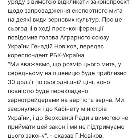
уряду з вимогою відкликати законопроект
щодо запровадження експортного мита
на деякі види зернових культур. Про це
сьогодні в ході прес-конференції
повідомив голова Аграрного союзу
України Генадій Новіков, передає
кореспондент РБК-Україна.
"Ми вважаємо, що розмір цього мита, у
середньому на пшеницю буде приблизно
30 дол./т по сьогоднішній ціні, воно
повністю буде перекладено
зернотрейдерами на вартість зерна. Ми
звернулися і до Кабінету міністрів
України, і до Верховної Ради з вимогою не
приймати цей закон і ми не підтримуємо
цього закону", - сказав Г.Новіков.