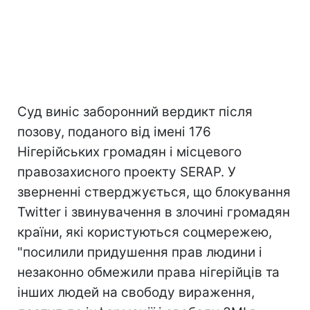
Суд виніс заборонний вердикт після
позову, поданого від імені 176
Нігерійських громадян і місцевого
правозахисного проекту SERAP. У
зверненні стверджується, що блокування
Twitter і звинувачення в злочині громадян
країни, які користуються соцмережею,
"посилили придушення прав людини і
незаконно обмежили права нігерійців та
інших людей на свободу вираження,