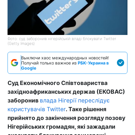
Фото: суд заборонив нігерійській владі блокувати Twitter
(Getty Images)
Выключи хаос международных новостей!
Получай только важное из
РБК-Украина в
Google
Суд Економічного Співтовариства
західноафриканських держав (ЕКОВАС)
заборонив
влада Нігерії переслідує
користувачів Twitter
. Таке рішення
прийнято до закінчення розгляду позову
Нігерійських громадян, які зажадали