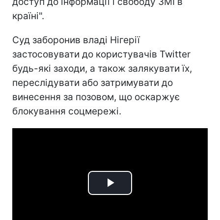
доступ до інформації і свободу ЗМІ в
країні".
Суд заборонив владі Нігерії
застосовувати до користувачів Twitter
будь-які заходи, а також залякувати їх,
переслідувати або затримувати до
винесення за позовом, що оскаржує
блокування соцмережі.
Play
Video