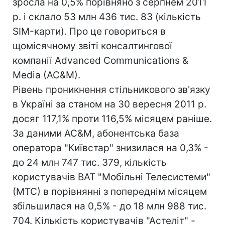
зросла на 0,5% порівняно з серпнем 2011
р. і склало 53 млн 436 тис. 83 (кількість
SIM-карти). Про це говориться в
щомісячному звіті консалтингової
компанії Advanced Communications &
Media (AC&M).
Рівень проникнення стільникового зв'язку
в Україні за станом на 30 вересня 2011 р.
досяг 117,1% проти 116,5% місяцем раніше.
За даними AC&M, абонентська база
оператора "Київстар" знизилася на 0,3% -
до 24 млн 747 тис. 379, кількість
користувачів ВАТ "Мобільні Телесистеми"
(МТС) в порівнянні з попереднім місяцем
збільшилася на 0,5% - до 18 млн 988 тис.
704. Кількість користувачів "Астеліт" -