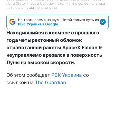
Луны (Getty Images) Обломок летел к Луне более полутора
лет после неудачного запуска
Не трать время на шум! Читай только суть из
РБК-Украина в Google
Находившийся в космосе с прошлого
года четырехтонный обломок
отработанной ракеты SpaceX Falcon 9
неуправляемо врезался в поверхность
Луны на высокой скорости.
Об этом сообщает
РБК-Украина
со
ссылкой на
The Guardian
.