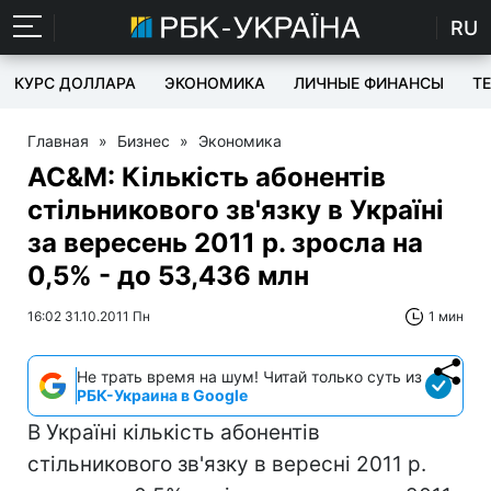
RU
КУРС ДОЛЛАРА
ЭКОНОМИКА
ЛИЧНЫЕ ФИНАНСЫ
T
Главная
»
Бизнес
»
Экономика
AC&M: Кількість абонентів
стільникового зв'язку в Україні
за вересень 2011 р. зросла на
0,5% - до 53,436 млн
16:02 31.10.2011 Пн
1 мин
Не трать время на шум! Читай только суть из
РБК-Украина в Google
В Україні кількість абонентів
стільникового зв'язку в вересні 2011 р.