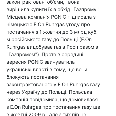
законтрактовані об'єми, і вона
вирішила купити їх в обхід "Газпрому".
Місцева компанія PGNiG підписала з
німецькою E.On Ruhrgas угоду про
постачання з 1 жовтня до 3 млрд куб.
м російського газу до Польщі (E.On
Ruhrgas видобуває газ в Росії разом з
"Газпромом"). Проте в середині
вересня PGNiG звинуватила
українські власті в тому, що вони
блокують постачання
законтрактованого у E.On Ruhrgas газу
через Україну до Польщі. Польська
компанія повідомила, що домовилася
з E.On Ruhrgas про постачання газу ще
в жовтні 2009 р., але з тих пір не