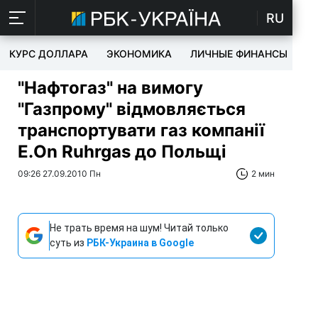
RU
КУРС ДОЛЛАРА
ЭКОНОМИКА
ЛИЧНЫЕ ФИНАНСЫ
T
"Нафтогаз" на вимогу
"Газпрому" відмовляється
транспортувати газ компанії
E.On Ruhrgas до Польщі
09:26 27.09.2010 Пн
2 мин
Не трать время на шум! Читай только
суть из
РБК-Украина в Google