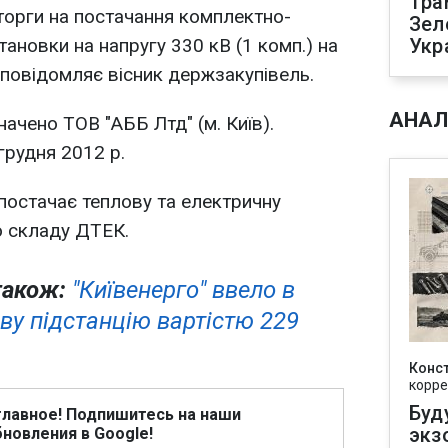
Тра
торги на постачання комплектно-
Зел
тановки на напругу 330 кВ (1 комп.) на
Укр
, повідомляє вісник держзакупівель.
АНАЛ
чено ТОВ "АББ Лтд" (м. Київ).
грудня 2012 р.
 постачає теплову та електричну
о складу ДТЕК.
також:
"Київенерго" ввело в
ву підстанцію вартістю 229
Конс
корре
Буд
главное! Подпишитесь на наши
экз
новления в Google!