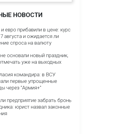
НЫЕ НОВОСТИ
и евро прибавили в цене: курс
7 августа и ожидается ли
ние спроса на валюту
ине основали новый праздник,
отмечать уже на выходных
гласия командира: в ВСУ
вали первые упрощенные
ды через "Армия+"
ли предприятие забрать бронь
дника: юрист назвал законные
ния