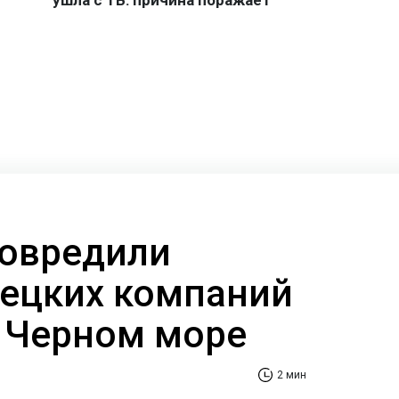
овредили
ецких компаний
и Черном море
2 мин