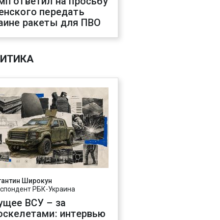
мп ответил на просьбу
енского передать
аине ракеты для ПВО
ИТИКА
тантин Широкун
спондент РБК-Украина
ущее ВСУ – за
оскелетами: интервью