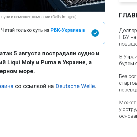
ГЛАВ
онули и немецкие компании (Getty Images)
 Читай только суть из
РБК-Украина в
Доллар 
НБУ на 
повыше
атак 5 августа пострадали судно и
В Укра
 Liqui Moly и Puma в Украине, а
будем 
Черном море.
Без со
старто
раина
со ссылкой на
Deutsche Welle
.
перево
Может 
у сотру
основа