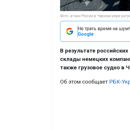
Фото: атаки России в Черном море затр
Не трать время на шум!
Google
В результате российских 
склады немецких компаний
также грузовое судно в 
Об этом сообщает
РБК-Ук