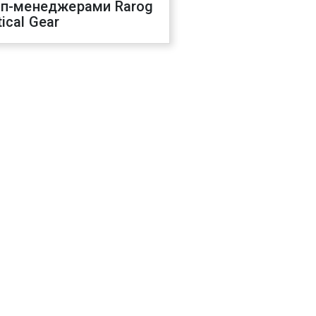
оп-менеджерами Rarog
ical Gear