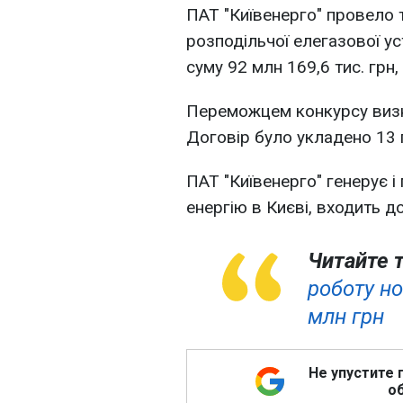
ПАТ "Київенерго" провело 
розподільчої елегазової ус
суму 92 млн 169,6 тис. грн
Переможцем конкурсу визна
Договір було укладено 13 
ПАТ "Київенерго" генерує і
енергію в Києві, входить д
Читайте 
роботу но
млн грн
Не упустите 
об