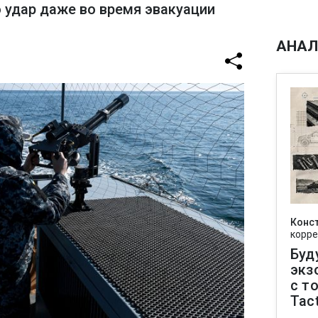
 удар даже во время эвакуации
АНАЛ
Конс
корре
Буд
экз
с т
Tact