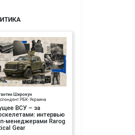
ИТИКА
тантин Широкун
спондент РБК-Украина
ущее ВСУ – за
оскелетами: интервью
оп-менеджерами Rarog
ical Gear