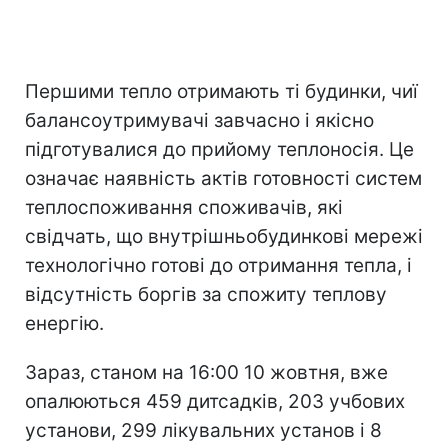
Першими тепло отримають ті будинки, чиї
балансоутримувачі завчасно і якісно
підготувалися до прийому теплоносія. Це
означає наявність актів готовності систем
теплоспоживання споживачів, які
свідчать, що внутрішньобудинкові мережі
технологічно готові до отримання тепла, і
відсутність боргів за спожиту теплову
енергію.
Зараз, станом на 16:00 10 жовтня, вже
опалюються 459 дитсадків, 203 учбових
установи, 299 лікувальних установ і 8