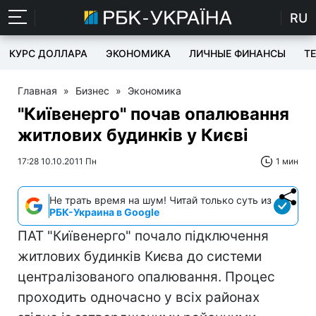
RU
КУРС ДОЛЛАРА
ЭКОНОМИКА
ЛИЧНЫЕ ФИНАНСЫ
T
Главная
»
Бизнес
»
Экономика
"Київенерго" почав опалювання
житлових будинків у Києві
17:28 10.10.2011 Пн
1 мин
Не трать время на шум! Читай только суть из
РБК-Украина в Google
ПАТ "Київенерго" почало підключення
житлових будинків Києва до системи
централізованого опалювання. Процес
проходить одночасно у всіх районах