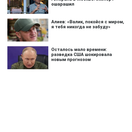
Главная
»
Бизнес
»
Экономика
Фонд госимущества начал
искать склады для бизнеса:
Сколько есть потенциальных
площадей