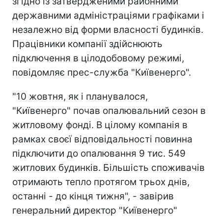
згідно із затвердженими районними
державними адміністраціями графіками і
незалежно від форми власності будинків.
Працівники компанії здійснюють
підключення в цілодобовому режимі,
повідомляє прес-служба "Київенерго".
"10 жовтня, як і планувалося,
"Київенерго" почав опалювальний сезон в
житловому фонді. В цілому компанія в
рамках своєї відповідальності повинна
підключити до опалювання 9 тис. 549
житлових будинків. Більшість споживачів
отримають тепло протягом трьох днів,
останні - до кінця тижня", - завірив
генеральний директор "Київенерго"