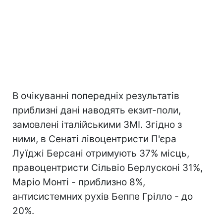
В очікуванні попередніх результатів
приблизні дані наводять екзит-поли,
замовлені італійськими ЗМІ. Згідно з
ними, в Сенаті лівоцентристи П'єра
Луїджі Берсані отримують 37% місць,
правоцентристи Сільвіо Берлусконі 31%,
Маріо Монті - приблизно 8%,
антисистемних рухів Беппе Грілло - до
20%.