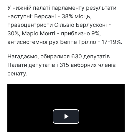
У нижній палаті парламенту результати
наступні: Берсані - 38% місць,
правоцентристи Сільвіо Берлусконі -
30%, Маріо Монті - приблизно 9%,
антисистемної рух Беппе Грілло - 17-19%.
Нагадаємо, обиралися 630 депутатів
Палати депутатів і 315 виборних членів
сенату.
Play