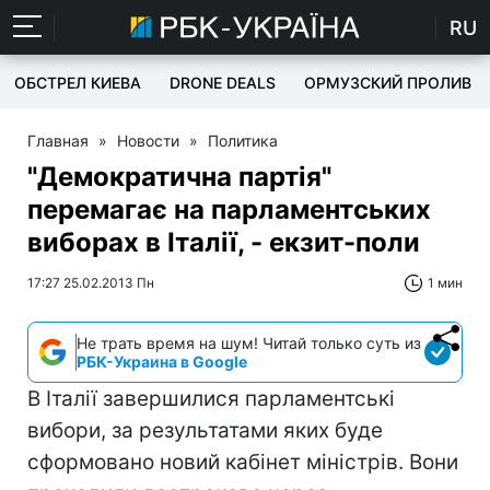
RU
ОБСТРЕЛ КИЕВА
DRONE DEALS
ОРМУЗСКИЙ ПРОЛИВ
Главная
»
Новости
»
Политика
"Демократична партія"
перемагає на парламентських
виборах в Італії, - екзит-поли
17:27 25.02.2013 Пн
1 мин
Не трать время на шум! Читай только суть из
РБК-Украина в Google
В Італії завершилися парламентські
вибори, за результатами яких буде
сформовано новий кабінет міністрів. Вони