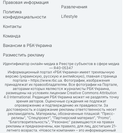
Правовая информация
Развлечения
Политика
Lifestyle
конфиденциальности
Контакты
Команда
Вакансии в РБК-Украина
Разместить рекламу
Идентификатор онлайн-медиа в Реестре субъектов в сфере медиа
— R40-05347
Информационный портал «РБК-Украина» имеет трехязычную
версию (украинскую, русскую и английскую), главная страница
портала –
https://www.rbc.ua
. Фотографии, изображения
принадлежат их правообладателям. Все фотографии на Портале,
авторами которых являются журналисты РБК-Украина,
размещены на условиях лицензии Creative Commons Attribution
4.0 International. Редакция РБК-Украина может не разделять точку
зрения авторов. Оценочные суждения не подлежат
опровержению и подтверждению их правдивости. За
достоверность и содержание рекламы ответственность несет
рекламодатель. Материалы, обозначенные плашкой: "Пресс-
релизы", "Спецпроект", "Партнерский материал", "Promo",
"Благотворительность", "Резонанс" размещаются на правах
рекламы и предназначены, как правило, для лиц, достигших 21-
летнего возраста. «Новости компании» – это информационный