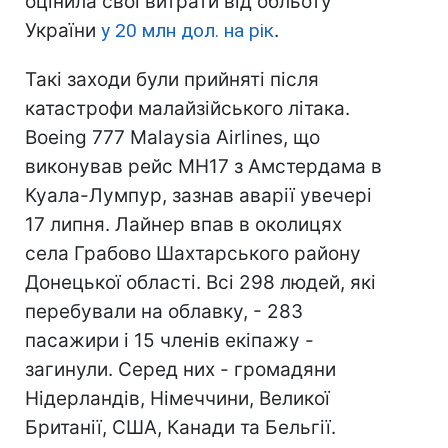
оцінила свої витрати від обльоту
України
у 20 млн дол. на рік
.
Такі заходи були прийняті після
катастрофи малайзійського літака.
Boeing 777 Malaysia Airlines, що
виконував рейс MH17 з Амстердама в
Куала-Лумпур, зазнав аварії увечері
17 липня. Лайнер впав в околицях
села Грабово Шахтарського району
Донецької області. Всі 298 людей, які
перебували на облавку, - 283
пасажири і 15 членів екіпажу -
загинули. Серед них - громадяни
Нідерландів, Німеччини, Великої
Британії, США, Канади та Бельгії.