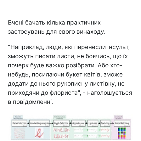
Вчені бачать кілька практичних
застосувань для свого винаходу.
"Наприклад, люди, які перенесли інсульт,
зможуть писати листи, не боячись, що їх
почерк буде важко розібрати. Або хто-
небудь, посилаючи букет квітів, зможе
додати до нього рукописну листівку, не
приходячи до флориста", - наголошується
в повідомленні.