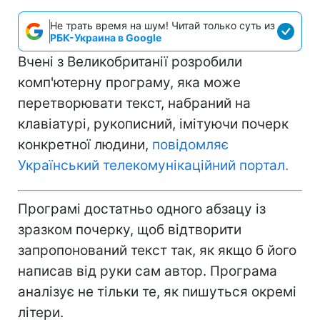
Не трать время на шум! Читай только суть из
РБК-Украина в Google
Вчені з Великобританії розробили
комп'ютерну програму, яка може
перетворювати текст, набраний на
клавіатурі, рукописний, імітуючи почерк
конкретної людини,
повідомляє
Український телекомунікаційний портал.
Програмі достатньо одного абзацу із
зразком почерку, щоб відтворити
запропонований текст так, як якщо б його
написав від руки сам автор. Програма
аналізує не тільки те, як пишуться окремі
літери.