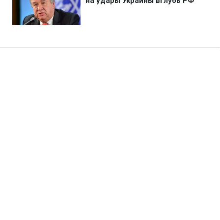
Главная
»
Бизнес
»
Tech
Необычный астероид скрывал
тайну 170 лет: телескоп
раскрыл правду
08:11 09.08.2026 Вс
2 мин
Какие свойства уникального
космического тела?
ОЛЬГА ЗАВАДА