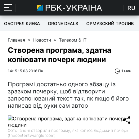
RU
ОБСТРЕЛ КИЕВА
DRONE DEALS
ОРМУЗСКИЙ ПРОЛИВ
Главная
»
Новости
»
Телеком & IT
Створена програма, здатна
копіювати почерк людини
14:15 15.08.2016 Пн
1 мин
Програмі достатньо одного абзацу із
зразком почерку, щоб відтворити
запропонований текст так, як якщо б його
написав від руки сам автор
Фото: вчені створили програму, яка копіює людський почерк
(thecontentwrangler.com)