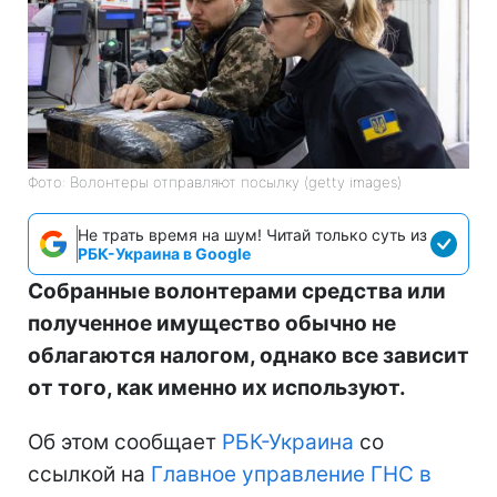
Фото: Волонтеры отправляют посылку (getty images)
Не трать время на шум! Читай только суть из
РБК-Украина в Google
Собранные волонтерами средства или
полученное имущество обычно не
облагаются налогом, однако все зависит
от того, как именно их используют.
Об этом сообщает
РБК-Украина
со
ссылкой на
Главное управление ГНС в