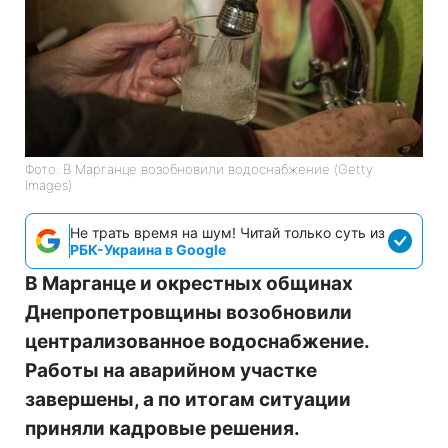
Фото: В Марганце возобновили водоснабжение (Getty
Images)
Не трать время на шум! Читай только суть из
РБК-Украина в Google
В Марганце и окрестных общинах
Днепропетровщины возобновили
централизованное водоснабжение.
Работы на аварийном участке
завершены, а по итогам ситуации
приняли кадровые решения.