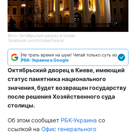
Фото: Октябрьский дворец в Киеве
(facebook.com/OctoberPalace)
Не трать время на шум! Читай только суть из
РБК-Украина в Google
Октябрьский дворец в Киеве, имеющий
статус памятника национального
значения, будет возвращен государству
после решения Хозяйственного суда
столицы.
Об этом сообщает
РБК-Украина
со
ссылкой на
Офис генерального