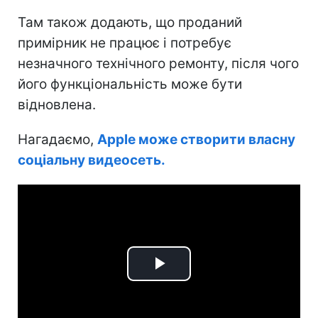
Там також додають, що проданий
примірник не працює і потребує
незначного технічного ремонту, після чого
його функціональність може бути
відновлена.
Нагадаємо,
Apple може створити власну
соціальну видеосеть.
Play
Video