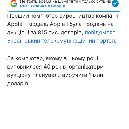
Не трать время на шум! Читай только суть из
РБК-Украина в Google
Перший комп'ютер виробництва компанії
Apple – модель Apple I була продана на
аукціоні за 815 тис. доларів,
повідомляє
Український телекомунікаційний портал.
За комп'ютер, якому в цьому році
виповнилося 40 років, організатори
аукціону планували виручити 1 млн
доларів.