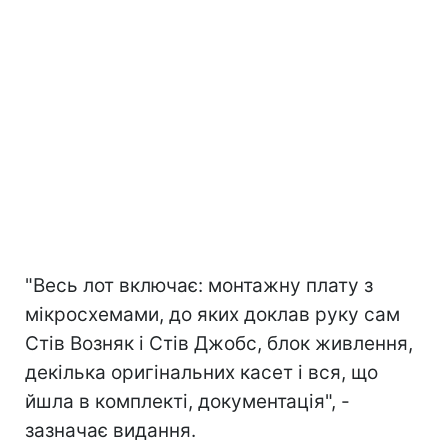
"Весь лот включає: монтажну плату з
мікросхемами, до яких доклав руку сам
Стів Возняк і Стів Джобс, блок живлення,
декілька оригінальних касет і вся, що
йшла в комплекті, документація", -
зазначає видання.