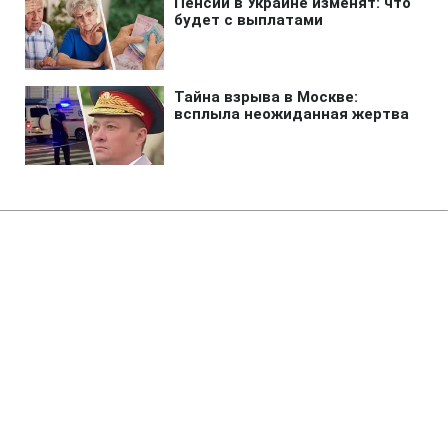
Главная
»
Новости
»
Политика
Развертывание производства
Patriot Украиной займет от 12
месяцев, - Зеленский
02:50 09.08.2026 Вс
3 мин
Бюрократические процедуры