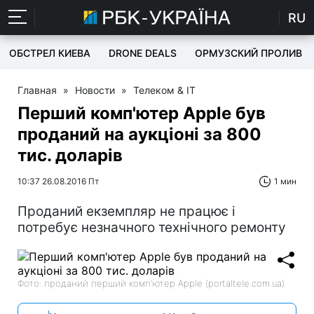
RU
ОБСТРЕЛ КИЕВА
DRONE DEALS
ОРМУЗСКИЙ ПРОЛИВ
Главная
»
Новости
»
Телеком & IT
Перший комп'ютер Apple був
проданий на аукціоні за 800
тис. доларів
10:37 26.08.2016 Пт
1 мин
Проданий екземпляр не працює і
потребує незначного технічного ремонту
Фото: проданий перший комп'ютер Apple (portaltele.com.ua)