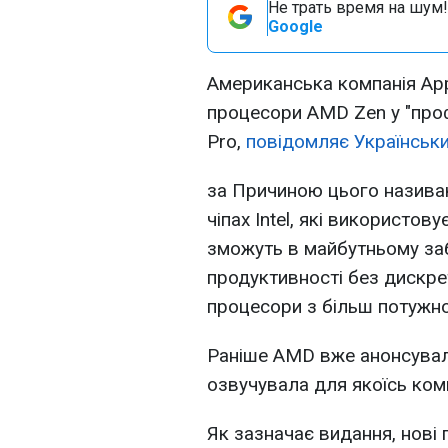
Не трать время на шум!
Google
Американська компанія Ap
процесори AMD Zen у "проф
Pro,
повідомляє Українськи
за Причиною цього називаю
чіпах Intel, які використову
зможуть в майбутньому заб
продуктивності без дискрет
процесори з більш потужн
Раніше AMD вже анонсувал
озвучувала для якоїсь комп
Як зазначає видання, нові