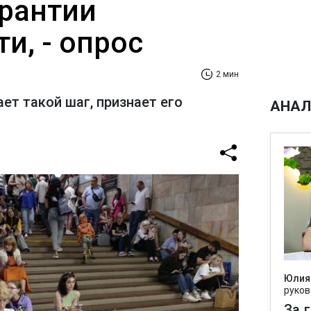
арантии
и, - опрос
2 мин
ет такой шаг, признает его
АНАЛ
Юлия
руков
За 