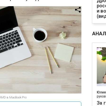
Дро
рос
и в
(ви
АНАЛ
Юлия
руков
 AMD в MacBook Pro
За 