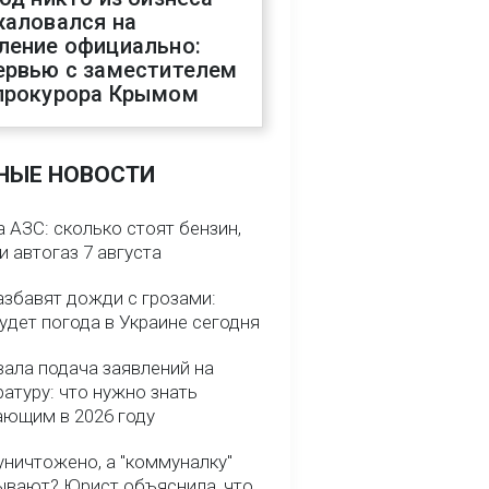
жаловался на
ление официально:
ервью с заместителем
прокурора Крымом
НЫЕ НОВОСТИ
 АЗС: сколько стоят бензин,
и автогаз 7 августа
азбавят дожди с грозами:
удет погода в Украине сегодня
вала подача заявлений на
атуру: что нужно знать
ающим в 2026 году
уничтожено, а "коммуналку"
ывают? Юрист объяснила, что