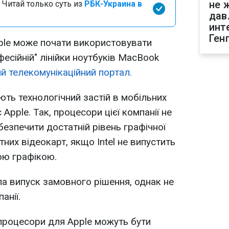
не 
 Читай только суть из
РБК-Украина в
дав
инт
Ген
ple може почати використовувати
есійній" лінійки ноутбуків MacBook
й телекомунікаційний портал.
ть технологічний застій в мобільних
є Apple. Так, процесори цієї компанії не
езпечити достатній рівень графічної
них відеокарт, якщо Intel не випустить
ою графікою.
а випуск замовного рішення, однак не
анії.
 процесори для Apple можуть бути