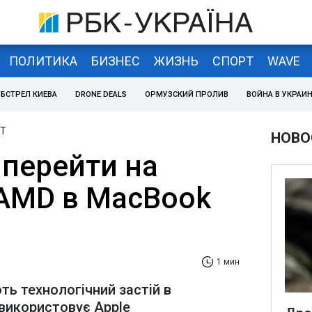
ПОЛИТИКА
БИЗНЕС
ЖИЗНЬ
СПОРТ
WAVE
БСТРЕЛ КИЕВА
DRONE DEALS
ОРМУЗСКИЙ ПРОЛИВ
ВОЙНА В УКРАИ
IT
НОВО
 перейти на
AMD в MacBook
1 мин
ь технологічний застій в
і використовує Apple