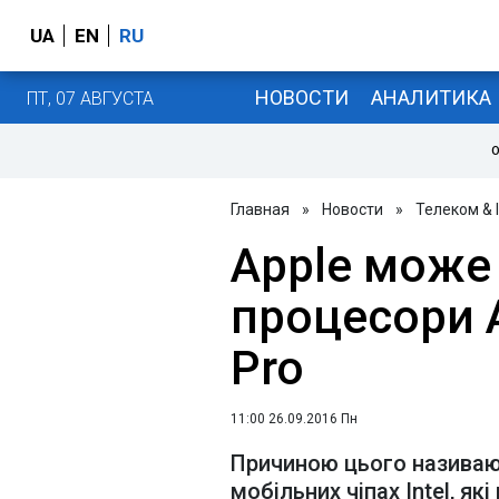
UA
EN
RU
НОВОСТИ
АНАЛИТИКА
ПТ, 07 АВГУСТА
О
Главная
»
Новости
»
Телеком & 
Apple може
процесори 
Pro
11:00 26.09.2016 Пн
Причиною цього називают
мобільних чіпах Intel, як