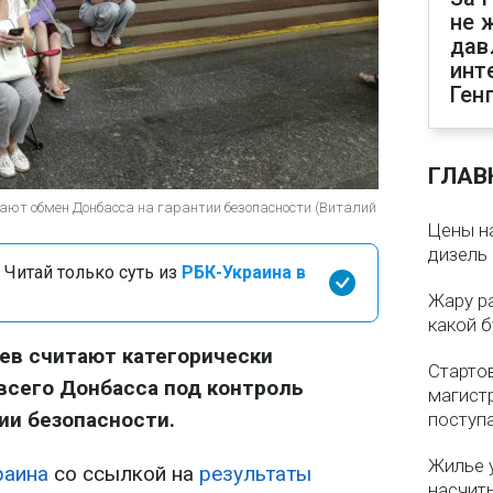
не 
дав
инт
Ген
ГЛАВ
ают обмен Донбасса на гарантии безопасности (Виталий
Цены на
дизель 
 Читай только суть из
РБК-Украина в
Жару р
какой б
ев считают категорически
Старто
всего Донбасса под контроль
магистр
ии безопасности.
поступ
Жилье 
раина
со ссылкой на
результаты
насчит