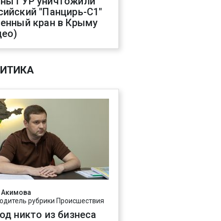
ны ГУР уничтожили
сийский "Панцирь-С1"
оенный кран в Крыму
део)
ИТИКА
 Акимова
одитель рубрики Происшествия
год никто из бизнеса