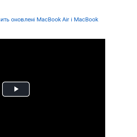
ить оновлені MacBook Air і MacBook
Play
Video