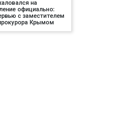
жаловался на
ление официально:
ервью с заместителем
прокурора Крымом