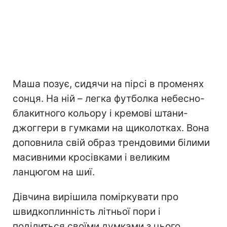
Маша позує, сидячи на пірсі в променях
сонця. На ній – легка футболка небесно-
блакитного кольору і кремові штани-
джоггери в гумками на щиколотках. Вона
доповнила свій образ трендовими білими
масивними кросівками і великим
ланцюгом на шиї.
Дівчина вирішила поміркувати про
швидкоплинність літньої пори і
поділиться своїми думками з цього