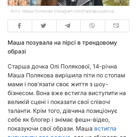
Фото: Маша Полякова (instagram.com/mashapolyakova)
Маша позувала на пірсі в трендовому
образі
Старша дочка Олі Полякової, 14-річна
Маша Полякова вирішила піти по стопам
мами і пов'язати своє життя з шоу-
бізнесом. Вона вже встигла виступити на
великій сцені і показати свої співочі
таланти. Крім того, дівчина позиціонує
себе як блогер і знімає фешн-відео,
показуючи свої образи. Маша
встигла