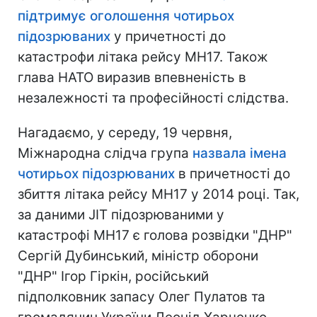
підтримує оголошення чотирьох
підозрюваних
у причетності до
катастрофи літака рейсу MH17. Також
глава НАТО виразив впевненість в
незалежності та професійності слідства.
Нагадаємо, у середу, 19 червня,
Міжнародна слідча група
назвала імена
чотирьох підозрюваних
в причетності до
збиття літака рейсу МН17 у 2014 році. Так,
за даними JIT підозрюваними у
катастрофі МН17 є голова розвідки "ДНР"
Сергій Дубинський, міністр оборони
"ДНР" Ігор Гіркін, російський
підполковник запасу Олег Пулатов та