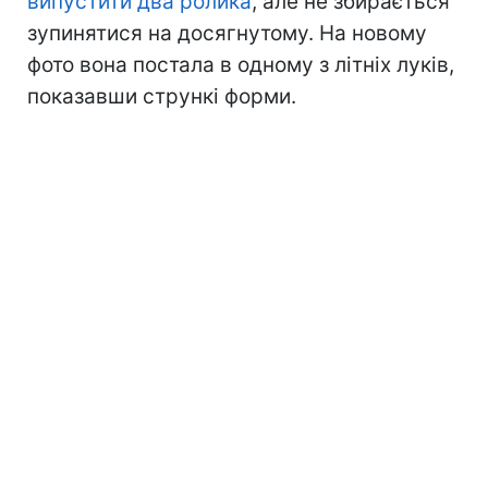
випустити два ролика
, але не збирається
зупинятися на досягнутому. На новому
фото вона постала в одному з літніх луків,
показавши стрункі форми.