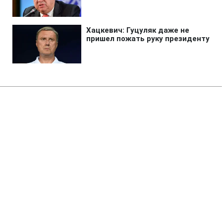
Главная
»
Новости
»
Политика
Фукс у США подав у суд на
лобіста Ванетіка через
інавгурацію Трампа, - NYT
19:36 19.06.2019 Ср
2 мин
Фукс подав позов в окружний суд США по
Центральному округу Каліфорнії