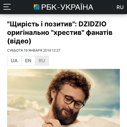
RU
"Щирість і позитив": DZIDZIO
оригінально "хрестив" фанатів
(відео)
СУББОТА 19 ЯНВАРЯ 2019 12:27
UA
EN
RU