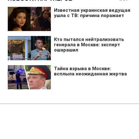
Главная
»
Новости
»
Происшествия
У Франції розпочалася нова
хвиля протестів "жовтих