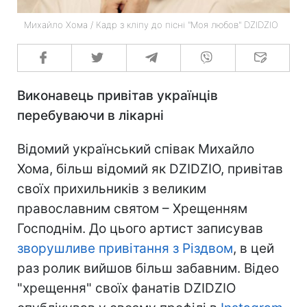
Михайло Хома / Кадр з кліпу до пісні "Моя любов" DZIDZIO
Виконавець привітав українців
перебуваючи в лікарні
Відомий український співак Михайло
Хома, більш відомий як DZIDZIO, привітав
своїх прихильників з великим
православним святом – Хрещенням
Господнім. До цього артист записував
зворушливе привітання з Різдвом
, в цей
раз ролик вийшов більш забавним. Відео
"хрещення" своїх фанатів DZIDZIO