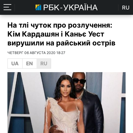
RU
На тлі чуток про розлучення:
Кім Кардашян і Каньє Уест
вирушили на райський острів
ЧЕТВЕРГ 06 АВГУСТА 2020 18:27
UA
EN
RU