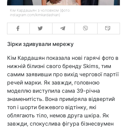
Кім Кардашьян з чоловіком (фото:
instagram.com/kimkardashian)
Зірки здивували мережу
Кім Кардашян показала нові гарячі фото в
нижній білизні свого бренду Skims, тим
самим заявивши про вихід чергової партії
речей марки. Як завжди, головною
моделлю виступила сама 39-річна
знаменитість. Вона приміряла відвертий
топ і шорти бежевого відтінку, які
облягають тіло, немов друга шкіра. Як
завжди, спокуслива фігура бізнесвумен