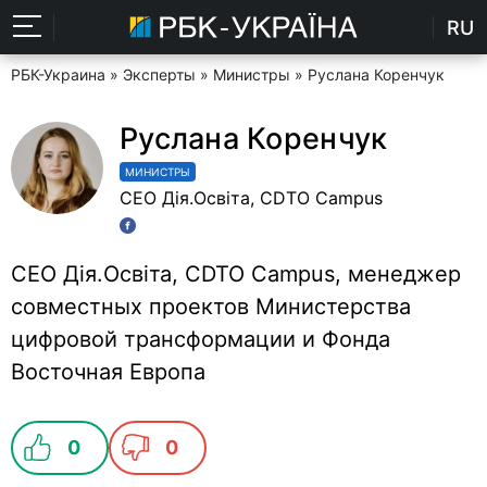
RU
РБК-Украина
»
Эксперты
»
Министры
» Руслана Коренчук
Руслана Коренчук
МИНИСТРЫ
CEO Дія.Освіта, CDTO Campus
CEO Дія.Освіта, CDTO Campus, менеджер
совместных проектов Министерства
цифровой трансформации и Фонда
Восточная Европа
0
0