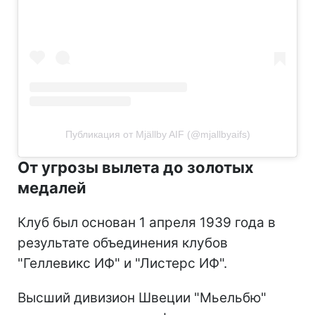
Публикация от Mjällby AIF (@mjallbyaifs)
От угрозы вылета до золотых
медалей
Клуб был основан 1 апреля 1939 года в
результате объединения клубов
"Геллевикс ИФ" и "Листерс ИФ".
Высший дивизион Швеции "Мьельбю"