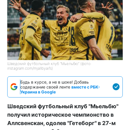
Шведский футбольный клуб "Мьельбю" (фото:
instagram.com/mjallbyaifs)
Будь в курсе, а не в шоке! Добавь
содержание своей ленте
вместе с РБК-
Украина в Google
Шведский футбольный клуб "Мьельбю"
получил историческое чемпионство в
Аллсвенскан, одолев "Гетеборг" в 27-м